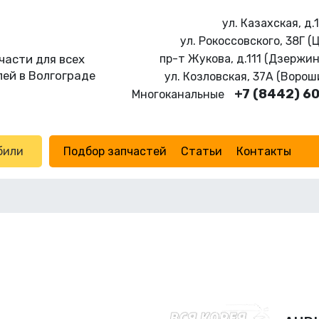
ул. Казахская, д.
ул. Рокоссовского, 38Г (
части для всех
пр-т Жукова, д.111 (Дзержи
ей в Волгограде
ул. Козловская, 37А (Воро
+7 (8442) 6
Многоканальные
били
Подбор запчастей
Статьи
Контакты