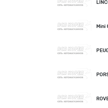
LIN
Mini
PEU
POR
ROV