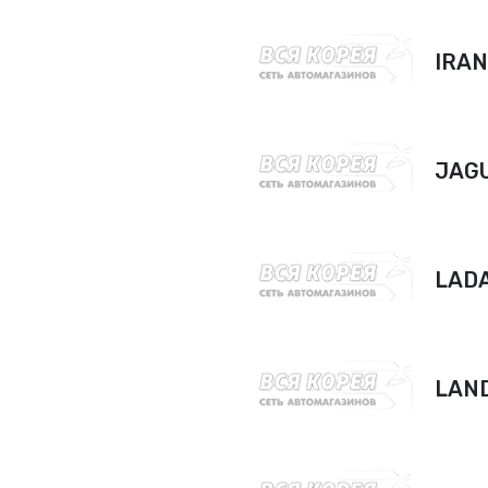
IRA
JAG
LAD
LAN