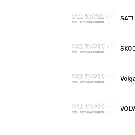
SAT
SKO
Volg
VOL