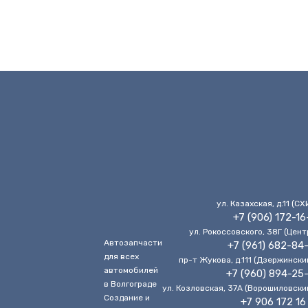
ул. Казахская, д.11 (CХ
+7 (906) 172-16
ул. Рокоссовского, 38Г (Цент
Автозапчасти
+7 (961) 682-84
для всех
пр-т Жукова, д.111 (Дзержински
автомобилей
+7 (960) 894-25
в Волгограде
ул. Козловская, 37А (Ворошиловски
Cоздание и
+7 906 172 16