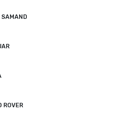
N SAMAND
UAR
A
D ROVER