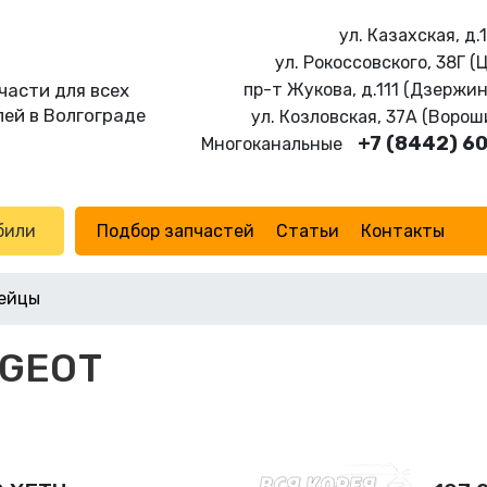
ул. Казахская, д.
ул. Рокоссовского, 38Г (
части для всех
пр-т Жукова, д.111 (Дзержи
ей в Волгограде
ул. Козловская, 37А (Воро
+7 (8442) 6
Многоканальные
били
Подбор запчастей
Статьи
Контакты
ейцы
UGEOT