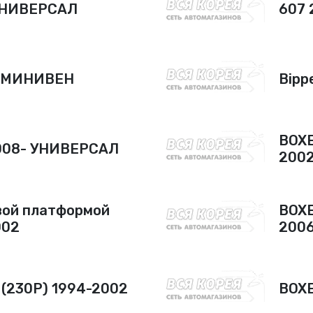
 УНИВЕРСАЛ
607 
0 МИНИВЕН
Bipp
BOXE
2008- УНИВЕРСАЛ
2002
вой платформой
BOXE
002
2006
 (230P) 1994-2002
BOXE