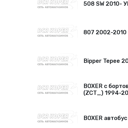
508 SW 2010-
807 2002-201
Bipper Tepee 
BOXER c борто
(ZCT_) 1994-2
BOXER автобус