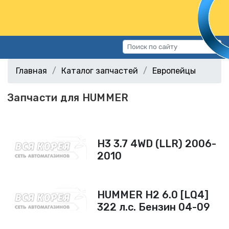
Каталог запчастей
Главная
Каталог запчастей
Европейцы
Автомобили
Запчасти для HUMMER
Подбор запчастей
Статьи
Контакты
H3 3.7 4WD (LLR) 2006-
2010
г.Волгоград, ул.Казахская, 11
(СХИ)
+7 (906) 172-16-31
HUMMER H2 6.0 [LQ4]
г.Волгоград, ул. Рокоссовского,
322 л.с. Бензин 04-09
38Г (Центр)
+7 (961) 682-84-90