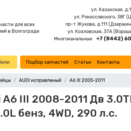
ул. Казахская, д.
ул. Рокоссовского, 38Г (
части для всех
пр-т Жукова, д.111 (Дзержи
ей в Волгограде
ул. Козловская, 37А (Воро
+7 (8442) 6
Многоканальные
били
Подбор запчастей
Статьи
Контакты
ейцы
AUDI исправленый
A6 III 2005-2011
A6 III 2008-2011 Дв 3.0T
0L бенз, 4WD, 290 л.с.