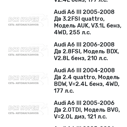
пр-т Жукова, д.111
Audi A6 III 2005-2008
(Дзержинский)
Дв 3.2FSI quattro,
+7 (960) 894-25-57
Модель AUK, V3.1L бенз,
4WD, 255 л.с.
ул. Козловская, 37А
(Ворошиловский)
Audi A6 III 2006-2008
+7 906 172 16 36
Дв 2.8FSI, Модель BDX,
V2.8L бенз, 210 л.с.
@vsykorea34
+7 (8442) 60-18-58
Audi A6 III 2004-2008
Дв 2.4 quattro, Модель
+7 (8442) 60-93-83
BDW, V=2.4L бенз, 4WD,
+7 (906) 172-16-33
177 л.с.
Audi A6 III 2005-2006
Дв 2.0TDI, Модель BVG,
V=2.0L диз, 121 л.с.