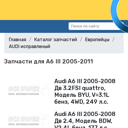
Каталог запчастей
Главная
Каталог запчастей
Европейцы
Автомобили
AUDI исправленый
Подбор запчастей
Запчасти для A6 III 2005-2011
Статьи
Контакты
Audi A6 III 2005-2008
Дв 3.2FSI quattro,
г.Волгоград, ул.Казахская, 11
(СХИ)
Модель BYU, V=3.1L
бенз, 4WD, 249 л.с.
+7 (906) 172-16-31
г.Волгоград, ул. Рокоссовского,
Audi A6 III 2005-2008
38Г (Центр)
Дв 2.4, Модель BDW,
+7 (961) 682-84-90
V2.4L бенз, 177 л.с.