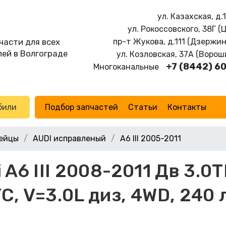
ул. Казахская, д.
ул. Рокоссовского, 38Г (
части для всех
пр-т Жукова, д.111 (Дзержи
ей в Волгограде
ул. Козловская, 37А (Воро
+7 (8442) 6
Многоканальные
били
Подбор запчастей
Статьи
Контакты
ейцы
AUDI исправленый
A6 III 2005-2011
A6 III 2008-2011 Дв 3.0T
, V=3.0L диз, 4WD, 240 л