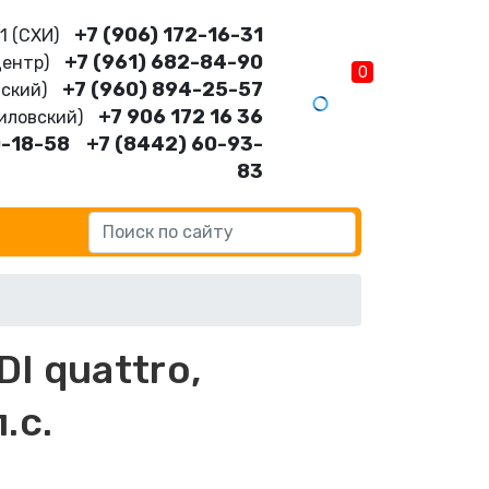
+7 (906) 172-16-31
11 (CХИ)
+7 (961) 682-84-90
Центр)
0
+7 (960) 894-25-57
нский)
+7 906 172 16 36
шиловский)
0-18-58
+7 (8442) 60-93-
83
DI quattro,
.с.