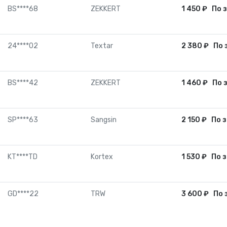
BS****68
ZEKKERT
1 450
₽
По 
24****02
Textar
2 380
₽
По 
BS****42
ZEKKERT
1 460
₽
По 
SP****63
Sangsin
2 150
₽
По з
KT****TD
Kortex
1 530
₽
По з
GD****22
TRW
3 600
₽
По 