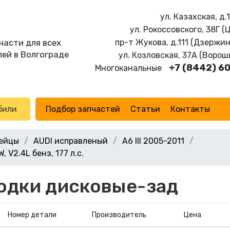
ул. Казахская, д.
ул. Рокоссовского, 38Г (
части для всех
пр-т Жукова, д.111 (Дзержи
ей в Волгограде
ул. Козловская, 37А (Воро
+7 (8442) 6
Многоканальные
били
Подбор запчастей
Статьи
Контакты
ейцы
AUDI исправленый
A6 III 2005-2011
, V2.4L бенз, 177 л.с.
одки дисковые-зад
Номер детали
Производитель
Цена