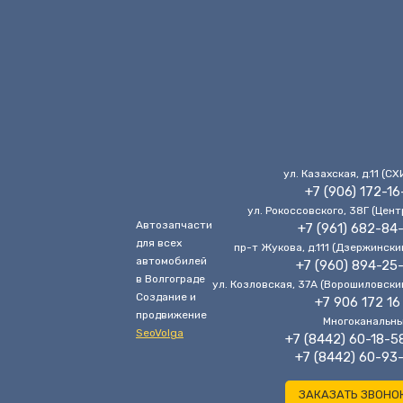
ул. Казахская, д.11 (CХ
+7 (906) 172-16
ул. Рокоссовского, 38Г (Цент
Автозапчасти
+7 (961) 682-84
для всех
пр-т Жукова, д.111 (Дзержински
автомобилей
+7 (960) 894-25
в Волгограде
ул. Козловская, 37А (Ворошиловски
Cоздание и
+7 906 172 16
продвижение
Многоканальн
SeoVolga
+7 (8442) 60-18-5
+7 (8442) 60-93
ЗАКАЗАТЬ ЗВОНО