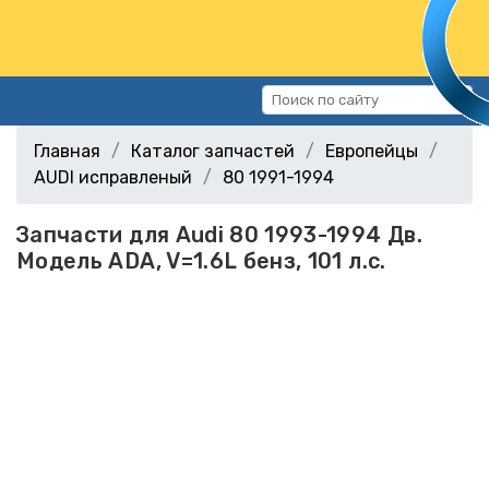
Каталог запчастей
Главная
Каталог запчастей
Европейцы
Автомобили
AUDI исправленый
80 1991-1994
Подбор запчастей
Запчасти для Audi 80 1993-1994 Дв.
Статьи
Модель ADA, V=1.6L бенз, 101 л.с.
Контакты
г.Волгоград, ул.Казахская, 11
(СХИ)
+7 (906) 172-16-31
г.Волгоград, ул. Рокоссовского,
38Г (Центр)
+7 (961) 682-84-90