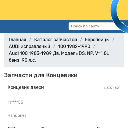
Каталог запчастей
Главная
Каталог запчастей
Европейцы
Автомобили
AUDI исправленый
100 1982-1990
Audi 100 1983-1989 Дв. Модель DS; NP, V=1.8L
Подбор запчастей
бенз, 90 л.с.
Статьи
Контакты
Запчасти для Концевики
Концевик двери
г.Волгоград, ул.Казахская, 11
ЦБ074821
(СХИ)
+7 (906) 172-16-31
11****55
г.Волгоград, ул. Рокоссовского,
Hans pries
38Г (Центр)
+7 (961) 682-84-90