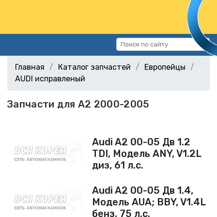
Каталог запчастей
Главная
Каталог запчастей
Европейцы
Автомобили
AUDI исправленый
Подбор запчастей
Запчасти для A2 2000-2005
Статьи
Контакты
Audi A2 00-05 Дв 1.2
г.Волгоград, ул.Казахская, 11
TDI, Модель ANY, V1.2L
(СХИ)
диз, 61 л.с.
+7 (906) 172-16-31
г.Волгоград, ул. Рокоссовского,
Audi A2 00-05 Дв 1.4,
38Г (Центр)
Модель AUA; BBY, V1.4L
бенз, 75 л.с.
+7 (961) 682-84-90