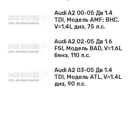
пр-т Жукова, д.111
Audi A2 00-05 Дв 1.4
(Дзержинский)
TDI, Модель AMF; BHC,
+7 (960) 894-25-57
V=1.4L диз, 75 л.с.
ул. Козловская, 37А
(Ворошиловский)
Audi A2 02-05 Дв 1.6
+7 906 172 16 36
FSI, Модель BAD, V=1.6L
бенз, 110 л.с.
@vsykorea34
Audi A2 03-05 Дв 1.4
+7 (8442) 60-18-58
TDI, Модель ATL, V=1.4L
+7 (8442) 60-93-83
диз, 90 л.с.
+7 (906) 172-16-33