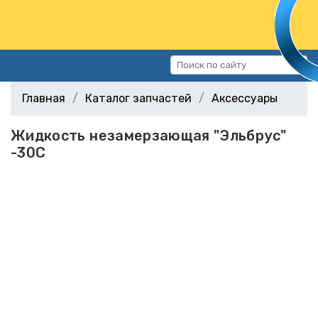
Каталог запчастей
Главная
Каталог запчастей
Аксессуары
Автомобили
Жидкость незамерзающая "Эльбрус"
Подбор запчастей
-30С
Статьи
Контакты
г.Волгоград, ул.Казахская, 11
(СХИ)
+7 (906) 172-16-31
г.Волгоград, ул. Рокоссовского,
38Г (Центр)
+7 (961) 682-84-90