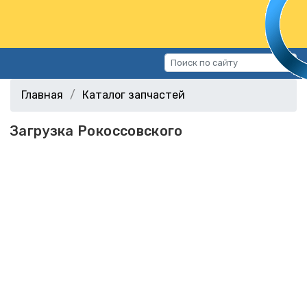
Каталог запчастей
Главная
Каталог запчастей
Автомобили
Загрузка Рокоссовского
Подбор запчастей
Статьи
Контакты
г.Волгоград, ул.Казахская, 11
(СХИ)
+7 (906) 172-16-31
г.Волгоград, ул. Рокоссовского,
38Г (Центр)
+7 (961) 682-84-90