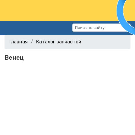
Каталог запчастей
Главная
Каталог запчастей
Автомобили
Венец
Подбор запчастей
Статьи
Контакты
г.Волгоград, ул.Казахская, 11
(СХИ)
+7 (906) 172-16-31
г.Волгоград, ул. Рокоссовского,
38Г (Центр)
+7 (961) 682-84-90