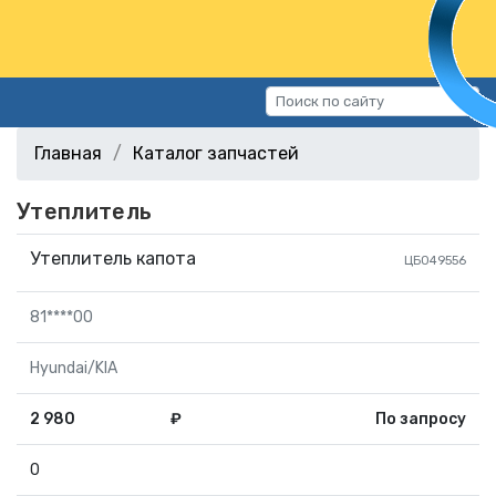
Каталог запчастей
Главная
Каталог запчастей
Автомобили
Утеплитель
Подбор запчастей
Статьи
Утеплитель капота
ЦБ049556
Контакты
81****00
г.Волгоград, ул.Казахская, 11
(СХИ)
Hyundai/KIA
+7 (906) 172-16-31
2 980
₽
По запросу
г.Волгоград, ул. Рокоссовского,
38Г (Центр)
0
+7 (961) 682-84-90