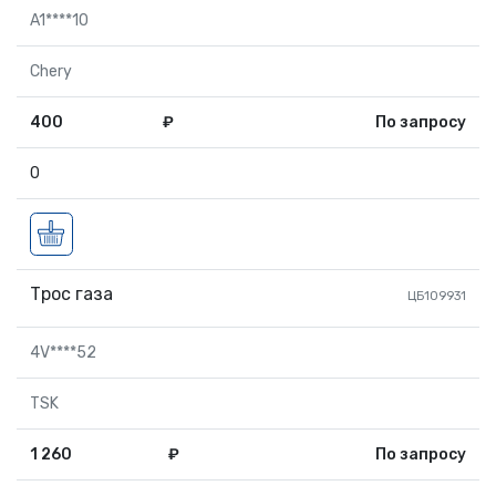
A1****10
Chery
400
₽
По запросу
0
Трос газа
ЦБ109931
4V****52
TSK
1 260
₽
По запросу