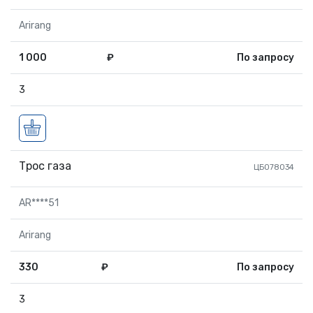
Arirang
1 000
₽
По запросу
3
Трос газа
ЦБ078034
AR****51
Arirang
330
₽
По запросу
3