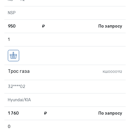
NSP
950
₽
По запросу
1
Трос газа
КШ0000112
32****02
Hyundai/KIA
1 760
₽
По запросу
0