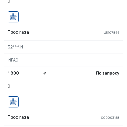
0
Трос газа
ЦБ107844
32****IN
INFAC
1 800
₽
По запросу
0
Трос газа
СО0003158