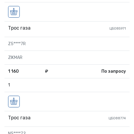
Трос газа
ЦБ085971
Z5****7R
ZIKMAR
1 160
₽
По запросу
1
Трос газа
ЦБ088774
NS****72