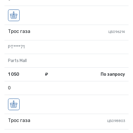
Трос газа
ЦБ096214
PT****71
Parts Mall
1 050
₽
По запросу
0
Трос газа
ЦБ098803