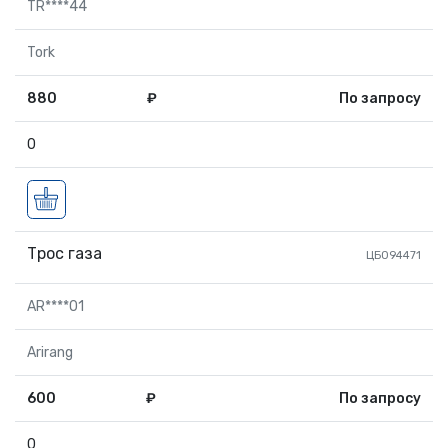
TR****44
Tork
880
₽
По запросу
0
Трос газа
ЦБ094471
AR****01
Arirang
600
₽
По запросу
0