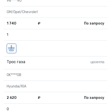
96****90
GM/Opel/Chevrolet
1 740
₽
По запросу
1
Трос газа
ЦБ089755
0K****0B
Hyundai/KIA
2 620
₽
По запросу
0