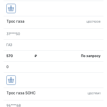
Трос газа
ЦБ079208
31****50
ГАЗ
570
₽
По запросу
0
Трос газа SOHC
ЦБ079541
96****68