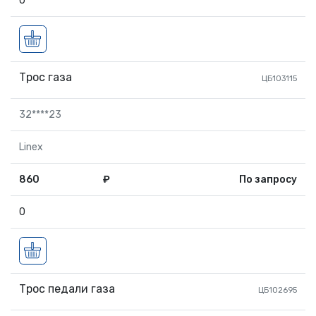
0
Трос газа
ЦБ103115
32****23
Linex
860
₽
По запросу
0
Трос педали газа
ЦБ102695