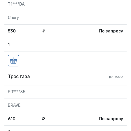
T1****BA
Chery
530
₽
По запросу
1
Трос газа
ЦБ106613
BR****35
BRAVE
610
₽
По запросу