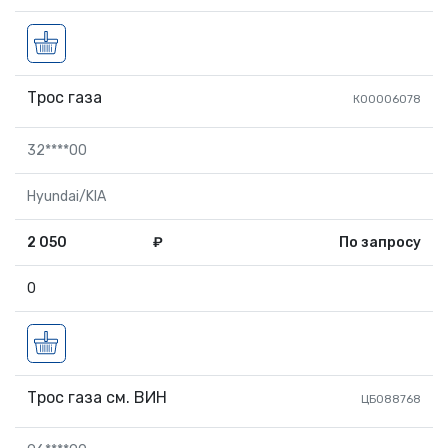
Трос газа
КО0006078
32****00
Hyundai/KIA
2 050
₽
По запросу
0
Трос газа см. ВИН
ЦБ088768