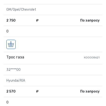
GM/Opel/Chevrolet
2 750
₽
По запросу
0
Трос газа
К00008621
32****00
Hyundai/KIA
2 570
₽
По запросу
0