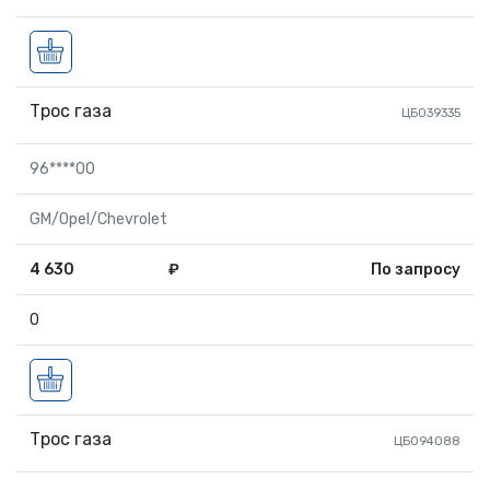
Трос газа
ЦБ039335
96****00
GM/Opel/Chevrolet
4 630
₽
По запросу
0
Трос газа
ЦБ094088