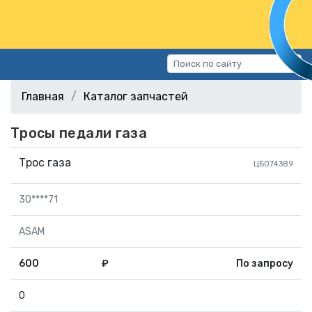
Каталог запчастей
Главная
Каталог запчастей
Автомобили
Тросы педали газа
Подбор запчастей
Статьи
Трос газа
ЦБ074389
Контакты
30****71
г.Волгоград, ул.Казахская, 11
(СХИ)
ASAM
+7 (906) 172-16-31
600
₽
По запросу
г.Волгоград, ул. Рокоссовского,
38Г (Центр)
0
+7 (961) 682-84-90