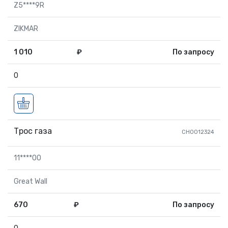
Z5****9R
ZIKMAR
1 010
₽
По запросу
0
Трос газа
СН0012324
11****00
Great Wall
670
₽
По запросу