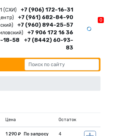
+7 (906) 172-16-31
11 (CХИ)
+7 (961) 682-84-90
Центр)
0
+7 (960) 894-25-57
нский)
+7 906 172 16 36
шиловский)
0-18-58
+7 (8442) 60-93-
83
Цена
Остаток
1 290
₽
По запросу
4