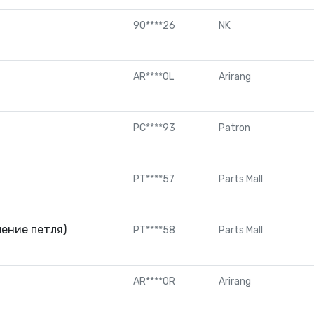
90****26
NK
AR****0L
Arirang
PC****93
Patron
PT****57
Parts Mall
ление петля)
PT****58
Parts Mall
AR****0R
Arirang