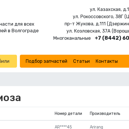
ул. Казахская, д.
ул. Рокоссовского, 38Г (
части для всех
пр-т Жукова, д.111 (Дзержи
ей в Волгограде
ул. Козловская, 37А (Воро
+7 (8442) 6
Многоканальные
били
Подбор запчастей
Статьи
Контакты
моза
Номер детали
Производитель
AR****45
Arirang