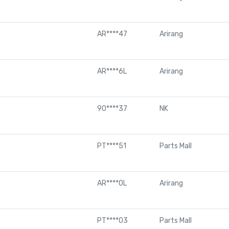
AR****47
Arirang
AR****6L
Arirang
90****37
NK
PT****51
Parts Mall
AR****0L
Arirang
PT****03
Parts Mall