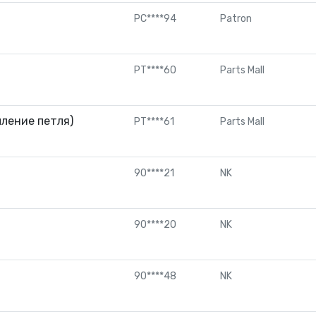
PC****94
Patron
PT****60
Parts Mall
пление петля)
PT****61
Parts Mall
90****21
NK
90****20
NK
90****48
NK