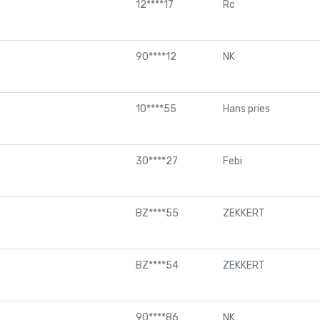
12****17
Rc
90****12
NK
10****55
Hans pries
30****27
Febi
BZ****55
ZEKKERT
BZ****54
ZEKKERT
90****86
NK