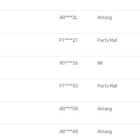
AR****2L
Arirang
PT****27
Parts Mall
90****36
NK
PT****50
Parts Mall
AR****0R
Arirang
AR****6R
Arirang