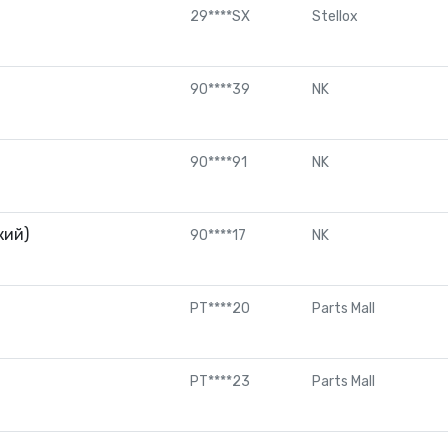
29****SX
Stellox
90****39
NK
90****91
NK
кий)
90****17
NK
PT****20
Parts Mall
PT****23
Parts Mall