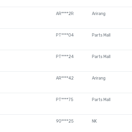
AR****2R
Arirang
PT****04
Parts Mall
PT****24
Parts Mall
AR****42
Arirang
PT****75
Parts Mall
90****25
NK