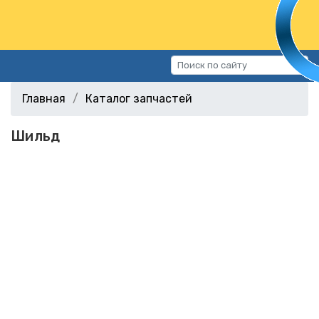
Каталог запчастей
Главная
Каталог запчастей
Автомобили
Шильд
Подбор запчастей
Статьи
Контакты
г.Волгоград, ул.Казахская, 11
(СХИ)
+7 (906) 172-16-31
г.Волгоград, ул. Рокоссовского,
38Г (Центр)
+7 (961) 682-84-90