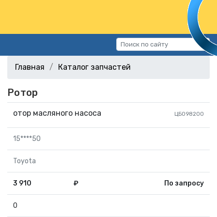
Каталог запчастей
Главная
Каталог запчастей
Автомобили
Ротор
Подбор запчастей
Статьи
отор масляного насоса
ЦБ098200
Контакты
15****50
г.Волгоград, ул.Казахская, 11
(СХИ)
Toyota
+7 (906) 172-16-31
3 910
₽
По запросу
г.Волгоград, ул. Рокоссовского,
38Г (Центр)
0
+7 (961) 682-84-90