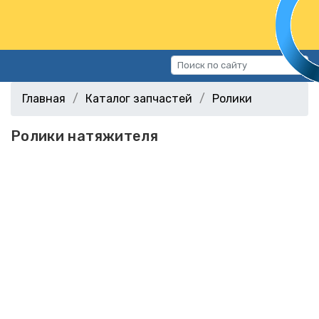
Каталог запчастей
Главная
Каталог запчастей
Ролики
Автомобили
Ролики натяжителя
Подбор запчастей
Статьи
Контакты
г.Волгоград, ул.Казахская, 11
(СХИ)
+7 (906) 172-16-31
г.Волгоград, ул. Рокоссовского,
38Г (Центр)
+7 (961) 682-84-90