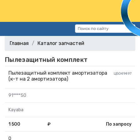
Каталог запчастей
Главная
Каталог запчастей
Автомобили
Пылезащитный комплект
Подбор запчастей
Статьи
Пылезащитный комплект амортизатора
ЦБ049497
Контакты
(к-т на 2 амортизатора)
г.Волгоград, ул.Казахская, 11
91****50
(СХИ)
Kayaba
+7 (906) 172-16-31
г.Волгоград, ул. Рокоссовского,
1 500
₽
По запросу
38Г (Центр)
+7 (961) 682-84-90
0