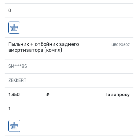
0
Пыльник + отбойник заднего
ЦБ090607
амортизатора (компл)
SM****8S
ZEKKERT
1 350
₽
По запросу
1