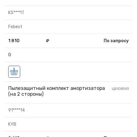
KS****IT
Febest
1 810
₽
По запросу
0
Пылезащитный комплект амортизатора
ЦБ108593
(на 2 стороны)
91****14
KYB