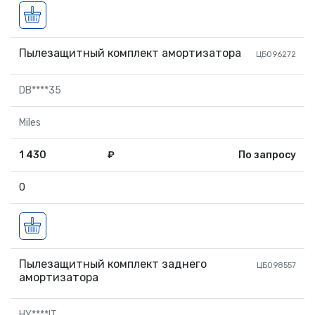
Пылезащитный комплект амортизатора
ЦБ096272
DB****35
Miles
1 430
₽
По запросу
0
Пылезащитный комплект заднего
ЦБ098557
амортизатора
HY****IT