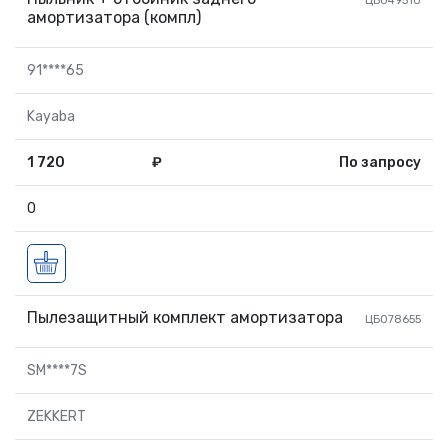
ЦБ049510
амортизатора (компл)
91****65
Kayaba
1 720
₽
По запросу
0
Пылезащитный комплект амортизатора
ЦБ078655
SM****7S
ZEKKERT