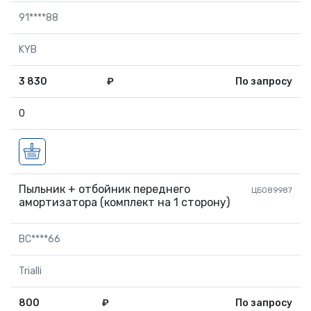
91****88
KYB
3 830
₽
По запросу
0
Пыльник + отбойник переднего
ЦБ089987
амортизатора (комплект на 1 сторону)
BC****66
Trialli
800
₽
По запросу