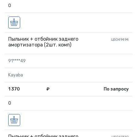
0
Пыльник + отбойник заднего
ЦБ049494
амортизатора (2шт. комп)
91****49
Kayaba
1 370
₽
По запросу
0
Пыльник + отбойник заднего