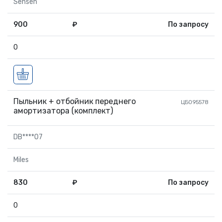
Sensen
900
₽
По запросу
0
Пыльник + отбойник переднего
ЦБ095578
амортизатора (комплект)
DB****07
Miles
830
₽
По запросу
0