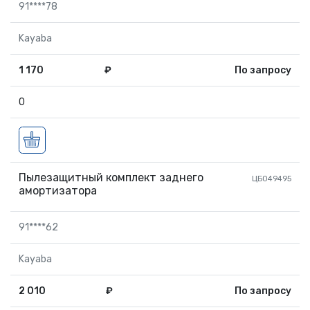
91****78
Kayaba
1 170
₽
По запросу
0
Пылезащитный комплект заднего
ЦБ049495
амортизатора
91****62
Kayaba
2 010
₽
По запросу