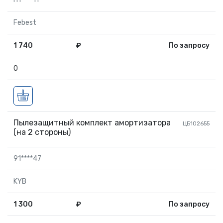
Febest
1 740
₽
По запросу
0
Пылезащитный комплект амортизатора
ЦБ102655
(на 2 стороны)
91****47
KYB
1 300
₽
По запросу