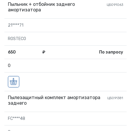
Пыльник + отбойник заднего
ЦБ091063
амортизатора
21****71
ROSTECO
650
₽
По запросу
0
Пылезащитный комплект амортизатора
ЦБ091381
заднего
FC****48