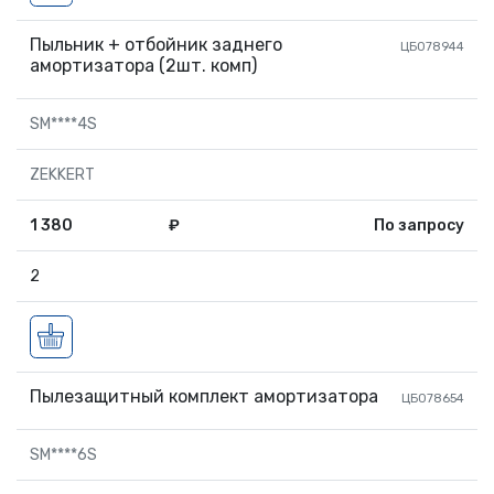
Пыльник + отбойник заднего
ЦБ078944
амортизатора (2шт. комп)
SM****4S
ZEKKERT
1 380
₽
По запросу
2
Пылезащитный комплект амортизатора
ЦБ078654
SM****6S