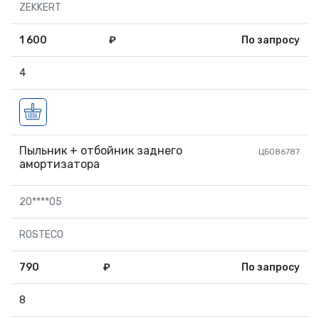
ZEKKERT
1 600
₽
По запросу
4
Пыльник + отбойник заднего
ЦБ086787
амортизатора
20****05
ROSTECO
790
₽
По запросу
8