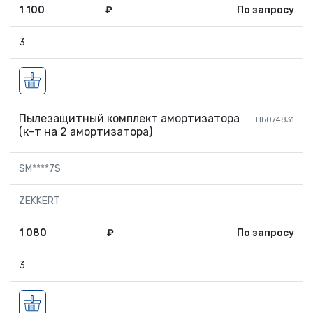
1 100
₽
По запросу
3
Пылезащитный комплект амортизатора
ЦБ074831
(к-т на 2 амортизатора)
SM****7S
ZEKKERT
1 080
₽
По запросу
3