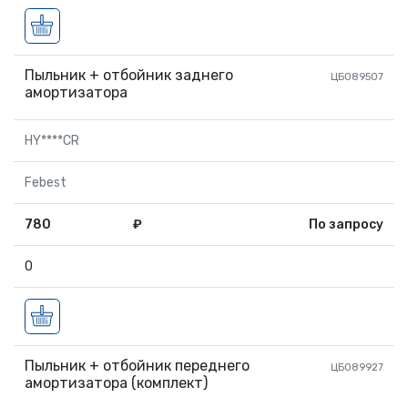
Пыльник + отбойник заднего
ЦБ089507
амортизатора
HY****CR
Febest
780
₽
По запросу
0
Пыльник + отбойник переднего
ЦБ089927
амортизатора (комплект)