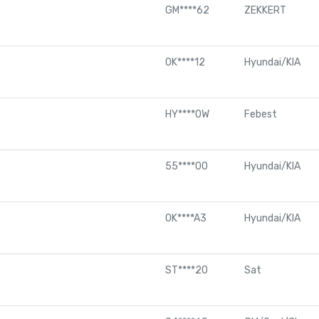
GM****62
ZEKKERT
0K****12
Hyundai/KIA
HY****OW
Febest
55****00
Hyundai/KIA
0K****A3
Hyundai/KIA
ST****20
Sat