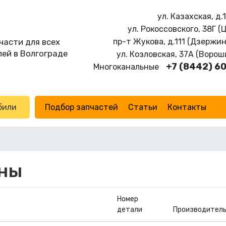
ул. Казахская, д.
ул. Рокоссовского, 38Г (
части для всех
пр-т Жукова, д.111 (Дзержи
ей в Волгограде
ул. Козловская, 37А (Воро
+7 (8442) 6
Многоканальные
били
Подбор запчастей
Статьи
Контакты
ны
Номер
детали
Производител