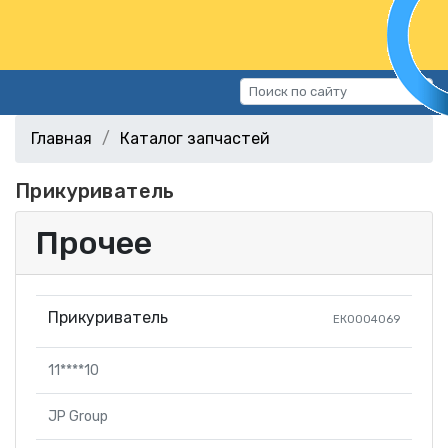
Каталог запчастей
Главная
Каталог запчастей
Автомобили
Прикуриватель
Подбор запчастей
Статьи
Прочее
Контакты
г.Волгоград, ул.Казахская, 11
Прикуриватель
EК0004069
(СХИ)
+7 (906) 172-16-31
11****10
г.Волгоград, ул. Рокоссовского,
38Г (Центр)
JP Group
+7 (961) 682-84-90