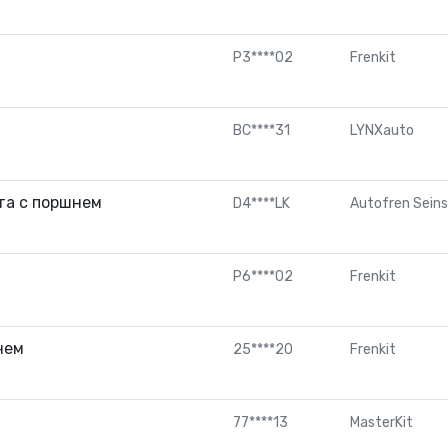
P3****02
Frenkit
BC****31
LYNXauto
та с поршнем
D4****LK
Autofren Sein
P6****02
Frenkit
нем
25****20
Frenkit
77****13
MasterKit