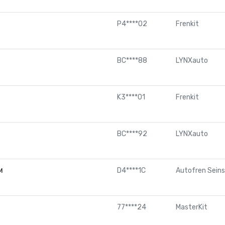
P4****02
Frenkit
BC****88
LYNXauto
K3****01
Frenkit
BC****92
LYNXauto
м
D4****1C
Autofren Sein
77****24
MasterKit