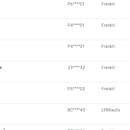
P6****01
Frenkit
P4****01
Frenkit
P4****01
Frenkit
м
23****32
Frenkit
P5****02
Frenkit
BC****43
LYNXauto