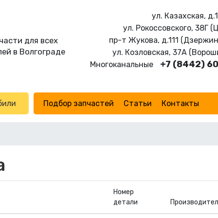
ул. Казахская, д.
ул. Рокоссовского, 38Г (
части для всех
пр-т Жукова, д.111 (Дзержи
ей в Волгограде
ул. Козловская, 37А (Воро
+7 (8442) 6
Многоканальные
били
Подбор запчастей
Статьи
Контакты
а
Номер
детали
Производител