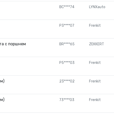
BC****74
LYNXauto
P3****07
Frenkit
та с поршнем
BR****65
ZEKKERT
P5****03
Frenkit
м)
23****02
Frenkit
м)
73****03
Frenkit