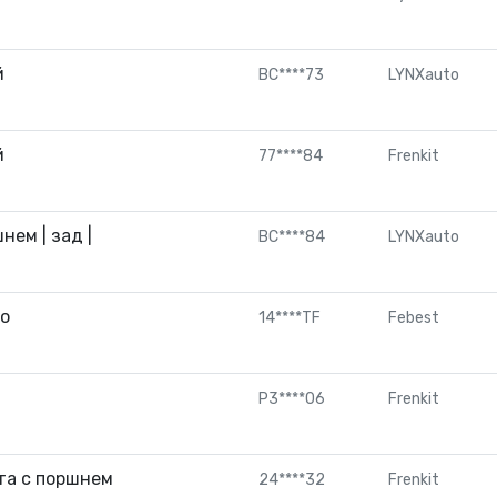
й
BC****73
LYNXauto
й
77****84
Frenkit
ем | зад |
BC****84
LYNXauto
го
14****TF
Febest
P3****06
Frenkit
та с поршнем
24****32
Frenkit