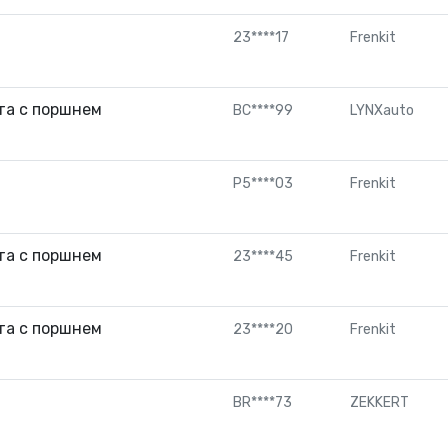
23****17
Frenkit
та с поршнем
BC****99
LYNXauto
P5****03
Frenkit
та с поршнем
23****45
Frenkit
та с поршнем
23****20
Frenkit
BR****73
ZEKKERT