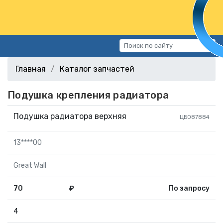
Каталог запчастей
Главная
Каталог запчастей
Автомобили
Подушка крепления радиатора
Подбор запчастей
Статьи
Подушка радиатора верхняя
ЦБ087884
Контакты
13****00
г.Волгоград, ул.Казахская, 11
(СХИ)
Great Wall
+7 (906) 172-16-31
70
₽
По запросу
г.Волгоград, ул. Рокоссовского,
38Г (Центр)
4
+7 (961) 682-84-90