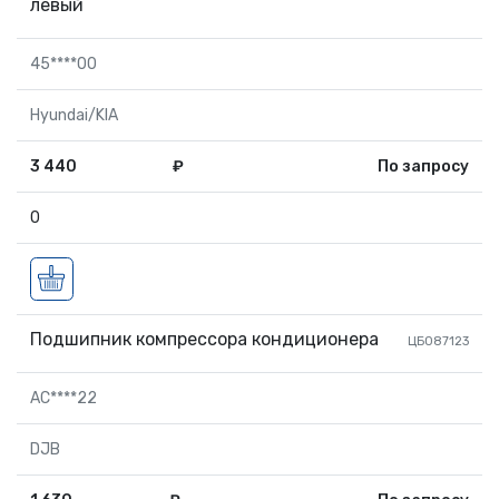
левый
45****00
Hyundai/KIA
3 440
₽
По запросу
0
Подшипник компрессора кондиционера
ЦБ087123
AC****22
DJB