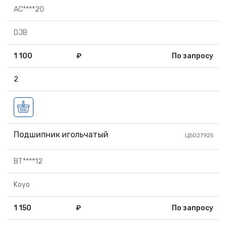
AC****20
DJB
1 100
₽
По запросу
2
Подшипник игольчатый
ЦБ027925
BT****12
Koyo
1 150
₽
По запросу