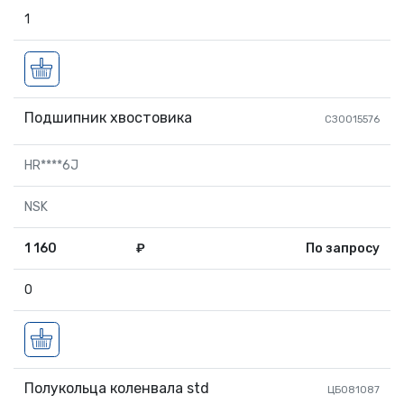
1
Подшипник хвостовика
СЗ0015576
HR****6J
NSK
1 160
₽
По запросу
0
Полукольца коленвала std
ЦБ081087