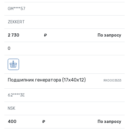
GM****57
ZEKKERT
2 730
₽
По запросу
0
Подшипник генератора (17х40х12)
ЯК0003533
62****3E
NSK
400
₽
По запросу