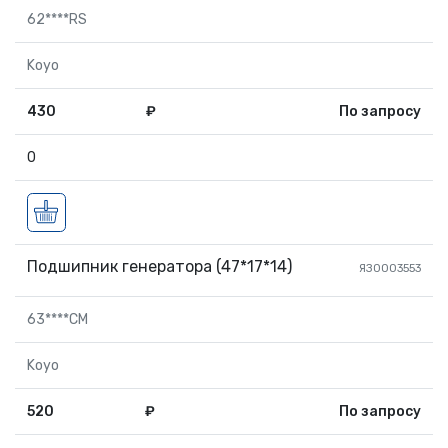
62****RS
Koyo
430
₽
По запросу
0
Подшипник генератора (47*17*14)
ЯЗ0003553
63****CM
Koyo
520
₽
По запросу