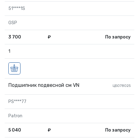
51****1S
GSP
3 700
₽
По запросу
1
Подшипник подвесной см VN
ЦБ078025
PS****77
Patron
5 040
₽
По запросу