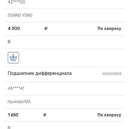
42****00
SSANG YONG
4 300
₽
По запросу
0
Подшипник дифференциала
К00009593
45****41
Hyundai/KIA
1 650
₽
По запросу
0