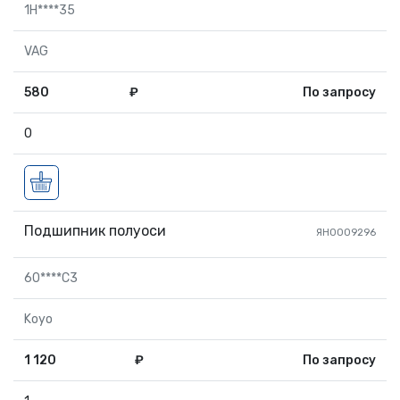
1H****35
VAG
580
₽
По запросу
0
Подшипник полуоси
ЯН0009296
60****C3
Koyo
1 120
₽
По запросу