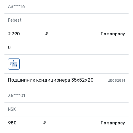
AS****16
Febest
2 790
₽
По запросу
0
Подшипник кондиционера 35х52х20
ЦБ082891
35****01
NSK
980
₽
По запросу