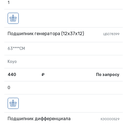
1
Подшипник генератора (12х37х12)
ЦБ078399
63****CM
Koyo
440
₽
По запросу
0
Подшипник дифференциала
КЗ0000529