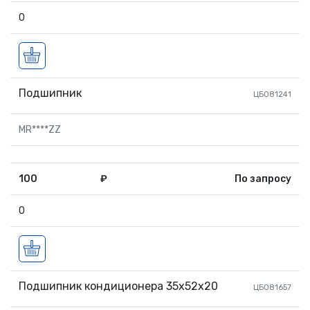
0
Подшипник
ЦБ081241
MR****ZZ
100
₽
По запросу
0
Подшипник кондиционера 35х52х20
ЦБ081657