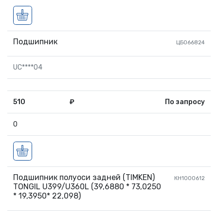
пр-т Жукова, д.111
(Дзержинский)
+7 (960) 894-25-57
Подшипник
ЦБ066824
ул. Козловская, 37А
(Ворошиловский)
UC****04
+7 906 172 16 36
510
₽
По запросу
@vsykorea34
+7 (8442) 60-18-58
0
+7 (8442) 60-93-83
+7 (906) 172-16-33
Подшипник полуоси задней (TIMKEN)
КН1000612
TONGIL U399/U360L (39,6880 * 73,0250
* 19,3950* 22,098)