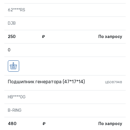
62****RS
DJB
250
₽
По запросу
0
Подшипник генератора (47*17*14)
ЦБ087948
HB****0G
B-RING
480
₽
По запросу