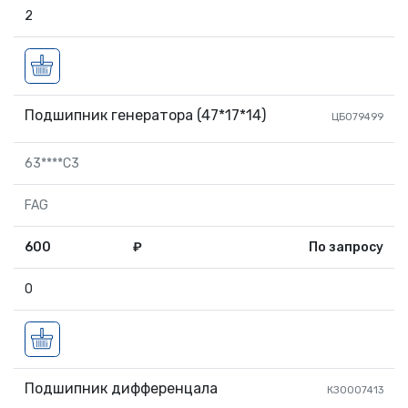
2
Подшипник генератора (47*17*14)
ЦБ079499
63****C3
FAG
600
₽
По запросу
0
Подшипник дифференцала
КЗ0007413