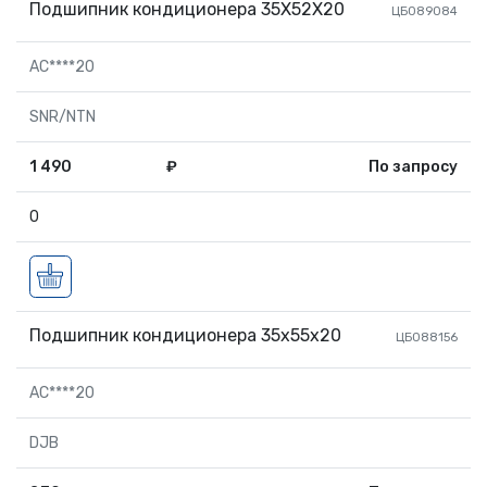
Подшипник кондиционера 35X52X20
ЦБ089084
AC****20
SNR/NTN
1 490
₽
По запросу
0
Подшипник кондиционера 35x55x20
ЦБ088156
AC****20
DJB