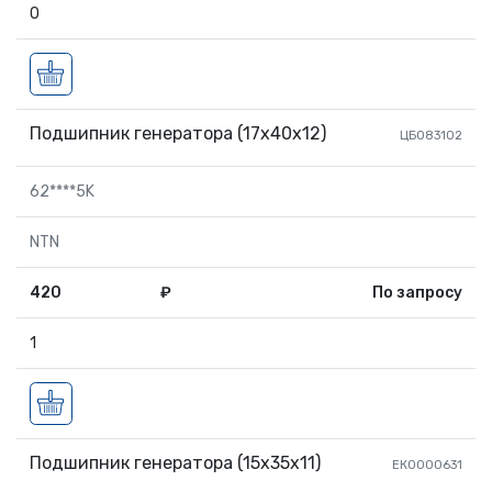
0
Подшипник генератора (17х40х12)
ЦБ083102
62****5K
NTN
420
₽
По запросу
1
Подшипник генератора (15х35х11)
ЕК0000631