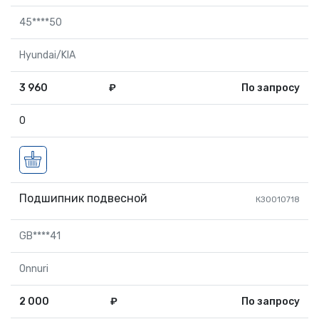
45****50
Hyundai/KIA
3 960
₽
По запросу
0
Подшипник подвесной
КЗ0010718
GB****41
Onnuri
2 000
₽
По запросу