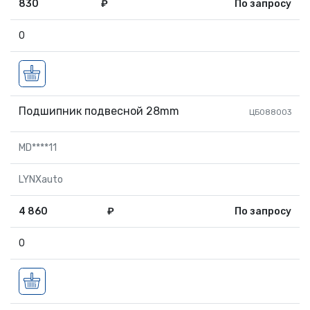
830
₽
По запросу
0
Подшипник подвесной 28mm
ЦБ088003
MD****11
LYNXauto
4 860
₽
По запросу
0