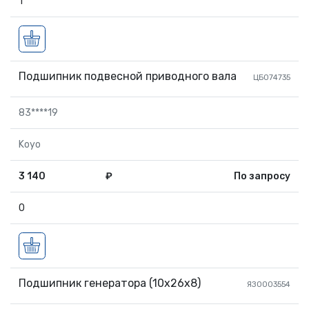
1
Подшипник подвесной приводного вала
ЦБ074735
83****19
Koyo
3 140
₽
По запросу
0
Подшипник генератора (10х26х8)
ЯЗ0003554