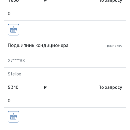
1 630
₽
По запросу
0
Подшипник кондиционера
ЦБ087749
27****SX
Stellox
5 310
₽
По запросу
0