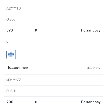
A2****TD
Glyco
590
₽
По запросу
0
Подшипник
ЦБ081242
MR****ZZ
FUSHI
200
₽
По запросу