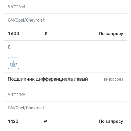
96****54
GM/Opel/Chevrolet
1 600
₽
По запросу
0
Подшипник дифференциала левый
КН1002085
94****89
GM/Opel/Chevrolet
1 120
₽
По запросу