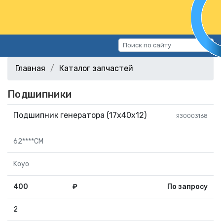
Каталог запчастей
Главная
Каталог запчастей
Автомобили
Подшипники
Подбор запчастей
Статьи
Подшипник генератора (17х40х12)
ЯЗ0003168
Контакты
62****CM
г.Волгоград, ул.Казахская, 11
(СХИ)
Koyo
+7 (906) 172-16-31
400
₽
По запросу
г.Волгоград, ул. Рокоссовского,
38Г (Центр)
2
+7 (961) 682-84-90