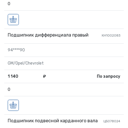
0
Подшипник дифференциала правый
КН1002083
94****90
GM/Opel/Chevrolet
1 140
₽
По запросу
0
Подшипник подвесной карданного вала
ЦБ078024