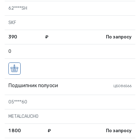
62****SH
SKF
390
₽
По запросу
0
Подшипник полуоси
ЦБ086566
05****60
METALCAUCHO
1 800
₽
По запросу