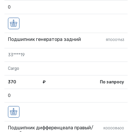
0
Подшипник генератора задний
ЯП0001163
33****19
Cargo
370
₽
По запросу
0
Подшипник дифференцеала правый/
КО0008600