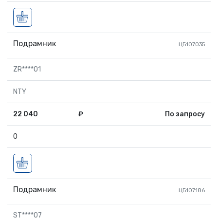
Подрамник
ЦБ107035
ZR****01
NTY
22 040
₽
По запросу
0
Подрамник
ЦБ107186
ST****07