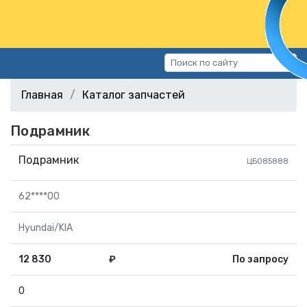
Каталог запчастей
Главная
Каталог запчастей
Автомобили
Подрамник
Подбор запчастей
Статьи
Подрамник
ЦБ085888
Контакты
62****00
г.Волгоград, ул.Казахская, 11
(СХИ)
Hyundai/KIA
+7 (906) 172-16-31
12 830
₽
По запросу
г.Волгоград, ул. Рокоссовского,
38Г (Центр)
0
+7 (961) 682-84-90