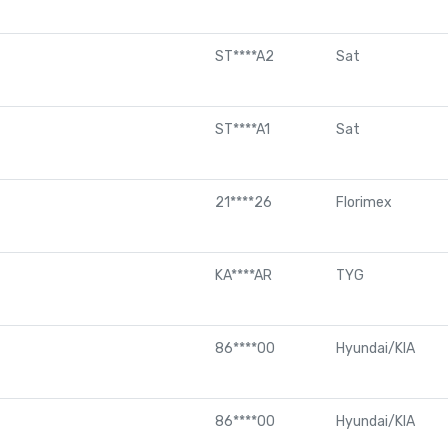
ST****A2
Sat
ST****A1
Sat
21****26
Florimex
KA****AR
TYG
86****00
Hyundai/KIA
86****00
Hyundai/KIA