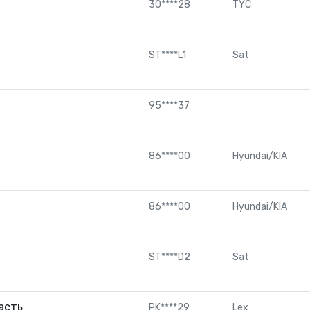
30****28
TYC
ST****L1
Sat
95****37
86****00
Hyundai/KIA
86****00
Hyundai/KIA
ST****D2
Sat
асть
PK****29
Lex