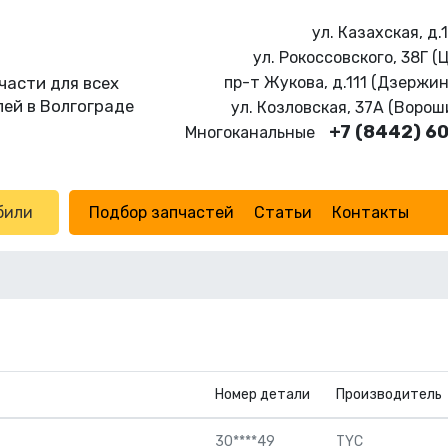
ул. Казахская, д.
ул. Рокоссовского, 38Г (
части для всех
пр-т Жукова, д.111 (Дзержи
ей в Волгограде
ул. Козловская, 37А (Воро
+7 (8442) 6
Многоканальные
били
Подбор запчастей
Статьи
Контакты
Номер детали
Производитель
30****49
TYC