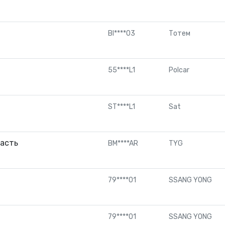
BI****03
Тотем
55****L1
Polcar
ST****L1
Sat
часть
BM****AR
TYG
79****01
SSANG YONG
79****01
SSANG YONG