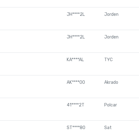
JH****2L
Jorden
JH****2L
Jorden
KA****AL
TYC
AK****00
Akrado
41****2T
Polcar
ST****80
Sat