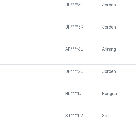
JH****3L
Jorden
JH****3R
Jorden
AR****6L
Arirang
JH****2L
Jorden
HD****L.
Hengda
ST****L2
Sat