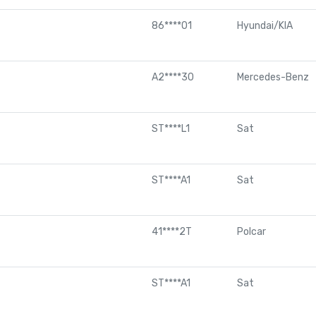
86****01
Hyundai/KIA
A2****30
Mercedes-Benz
ST****L1
Sat
ST****A1
Sat
41****2T
Polcar
ST****A1
Sat