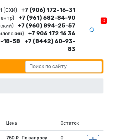
+7 (906) 172-16-31
11 (CХИ)
+7 (961) 682-84-90
Центр)
0
+7 (960) 894-25-57
нский)
+7 906 172 16 36
шиловский)
0-18-58
+7 (8442) 60-93-
83
Цена
Остаток
750
₽
По запросу
0