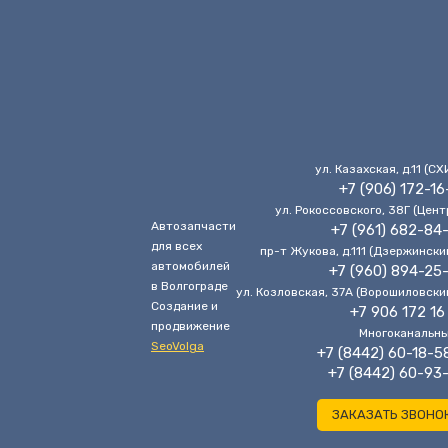
ул. Казахская, д.11 (CХ
+7 (906) 172-16
ул. Рокоссовского, 38Г (Цент
Автозапчасти
+7 (961) 682-84
для всех
пр-т Жукова, д.111 (Дзержински
автомобилей
+7 (960) 894-25
в Волгограде
ул. Козловская, 37А (Ворошиловски
Cоздание и
+7 906 172 16
продвижение
Многоканальн
SeoVolga
+7 (8442) 60-18-5
+7 (8442) 60-93
ЗАКАЗАТЬ ЗВОНО