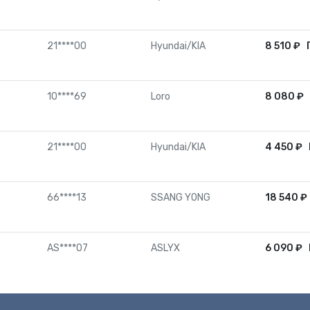
21****00
Hyundai/KIA
8 510
₽
10****69
Loro
8 080
₽
21****00
Hyundai/KIA
4 450
₽
66****13
SSANG YONG
18 540
₽
AS****07
ASLYX
6 090
₽