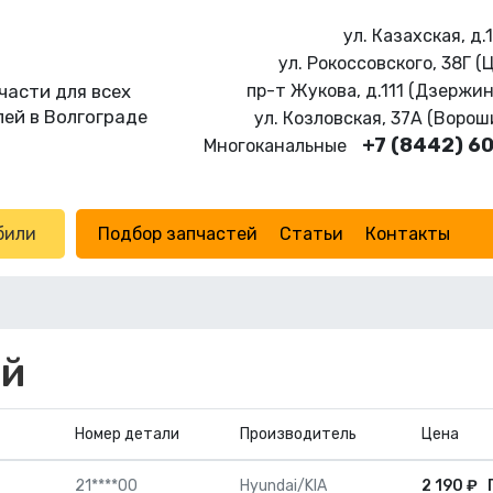
ул. Казахская, д.
ул. Рокоссовского, 38Г (
части для всех
пр-т Жукова, д.111 (Дзержи
ей в Волгограде
ул. Козловская, 37А (Воро
+7 (8442) 6
Многоканальные
били
Подбор запчастей
Статьи
Контакты
ый
Номер детали
Производитель
Цена
21****00
Hyundai/KIA
2 190
₽