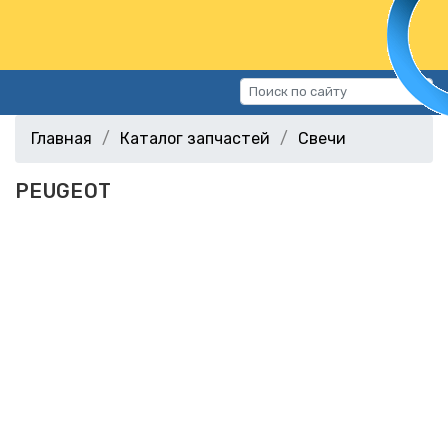
Каталог запчастей
Главная
Каталог запчастей
Свечи
Автомобили
PEUGEOT
Подбор запчастей
Статьи
Контакты
г.Волгоград, ул.Казахская, 11
(СХИ)
+7 (906) 172-16-31
г.Волгоград, ул. Рокоссовского,
38Г (Центр)
+7 (961) 682-84-90