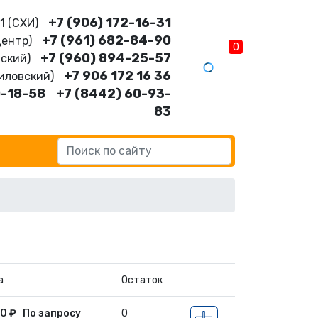
+7 (906) 172-16-31
11 (CХИ)
+7 (961) 682-84-90
Центр)
0
+7 (960) 894-25-57
нский)
+7 906 172 16 36
шиловский)
0-18-58
+7 (8442) 60-93-
83
а
Остаток
10
₽
По запросу
0