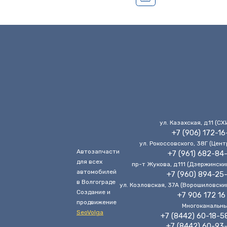
ул. Казахская, д.11 (CХ
+7 (906) 172-16
ул. Рокоссовского, 38Г (Цент
Автозапчасти
+7 (961) 682-84
для всех
пр-т Жукова, д.111 (Дзержински
автомобилей
+7 (960) 894-25
в Волгограде
ул. Козловская, 37А (Ворошиловски
Cоздание и
+7 906 172 16
продвижение
Многоканальн
SeoVolga
+7 (8442) 60-18-5
+7 (8442) 60-93