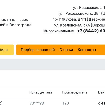
ул. Казахская, д.
ул. Рокоссовского, 38Г (
части для всех
пр-т Жукова, д.111 (Дзержи
ей в Волгограде
ул. Козловская, 37А (Воро
+7 (8442) 6
Многоканальные
били
Подбор запчастей
Статьи
Контакты
Номер детали
Производитель
Цен
р)
VG****9B
TYG
6 4