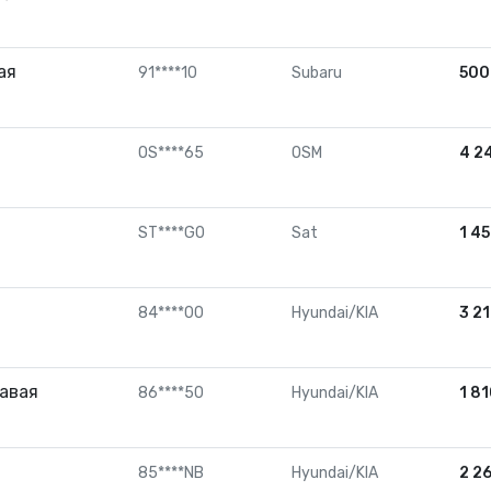
ая
91****10
Subaru
50
OS****65
OSM
4 2
ST****G0
Sat
1 4
84****00
Hyundai/KIA
3 2
авая
86****50
Hyundai/KIA
1 8
85****NB
Hyundai/KIA
2 2