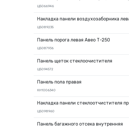
ЦБ066946
Накладка панели воздухозаборника лев
ЦБ089235
Панель порога левая Авео Т-250
ЦБ087936
Панель щеток стеклоочистителя
ЦБ094572
Панель пола правая
КН1006340
Накладка панели стеклоотчистителя пр
ЦБ098960
Панель багажного отсека внутренняя