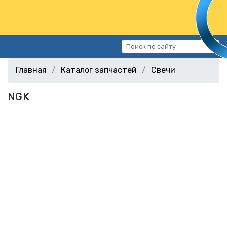
Каталог запчастей
Главная
Каталог запчастей
Свечи
Автомобили
NGK
Подбор запчастей
Статьи
Контакты
г.Волгоград, ул.Казахская, 11
(СХИ)
+7 (906) 172-16-31
г.Волгоград, ул. Рокоссовского,
38Г (Центр)
+7 (961) 682-84-90