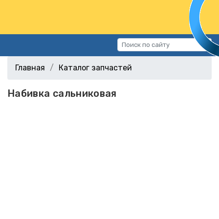
Каталог запчастей
Главная
Каталог запчастей
Автомобили
Набивка сальниковая
Подбор запчастей
Статьи
Контакты
г.Волгоград, ул.Казахская, 11
(СХИ)
+7 (906) 172-16-31
г.Волгоград, ул. Рокоссовского,
38Г (Центр)
+7 (961) 682-84-90