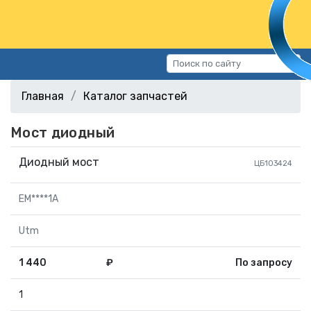
Каталог запчастей
Главная
Каталог запчастей
Автомобили
Мост диодный
Подбор запчастей
Статьи
Диодный мост
ЦБ103424
Контакты
EM****1A
г.Волгоград, ул.Казахская, 11
(СХИ)
Utm
+7 (906) 172-16-31
1 440
₽
По запросу
г.Волгоград, ул. Рокоссовского,
38Г (Центр)
1
+7 (961) 682-84-90