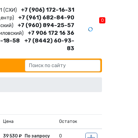
+7 (906) 172-16-31
11 (CХИ)
+7 (961) 682-84-90
Центр)
0
+7 (960) 894-25-57
нский)
+7 906 172 16 36
шиловский)
0-18-58
+7 (8442) 60-93-
83
Цена
Остаток
39 530
₽
По запросу
0