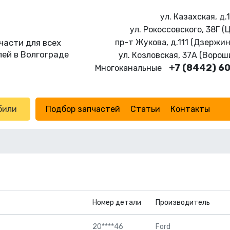
ул. Казахская, д.
ул. Рокоссовского, 38Г (
части для всех
пр-т Жукова, д.111 (Дзержи
ей в Волгограде
ул. Козловская, 37А (Воро
+7 (8442) 6
Многоканальные
били
Подбор запчастей
Статьи
Контакты
Номер детали
Производитель
20****46
Ford