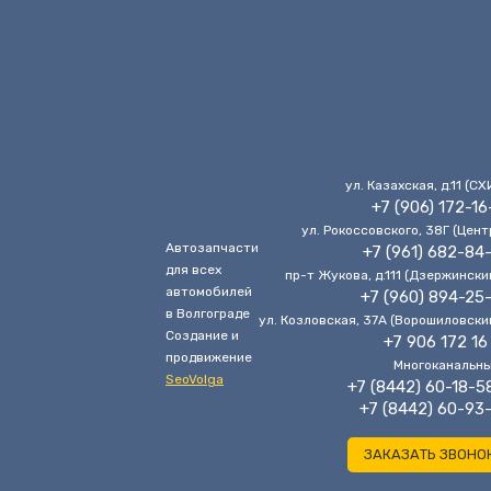
ул. Казахская, д.11 (CХ
+7 (906) 172-16
ул. Рокоссовского, 38Г (Цент
Автозапчасти
+7 (961) 682-84
для всех
пр-т Жукова, д.111 (Дзержински
автомобилей
+7 (960) 894-25
в Волгограде
ул. Козловская, 37А (Ворошиловски
Cоздание и
+7 906 172 16
продвижение
Многоканальн
SeoVolga
+7 (8442) 60-18-5
+7 (8442) 60-93
ЗАКАЗАТЬ ЗВОНО