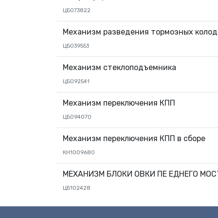
ЦБ073822
Механизм разведения тормозных колод
ЦБ039553
Механизм стеклоподъемника
ЦБ092541
Механизм переключения КПП
ЦБ094070
Механизм переключения КПП в сборе
КН1009680
МЕХАНИЗМ БЛОКИ ОВКИ ПЕ ЕДНЕГО МОСТ
ЦБ102428