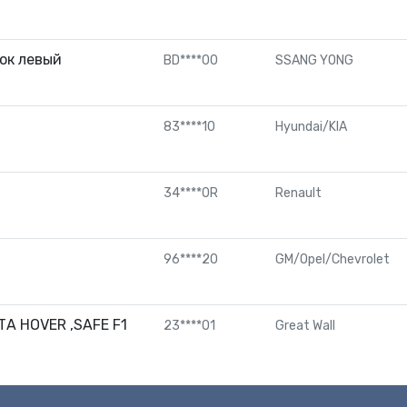
ок левый
BD****00
SSANG YONG
83****10
Hyundai/KIA
34****0R
Renault
96****20
GM/Opel/Chevrolet
А HOVER ,SAFE F1
23****01
Great Wall