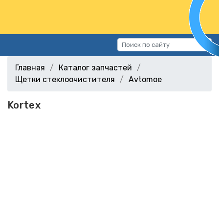
Каталог запчастей
Главная
Каталог запчастей
Автомобили
Щетки стеклоочистителя
Avtomoe
Подбор запчастей
Kortex
Статьи
Контакты
г.Волгоград, ул.Казахская, 11
(СХИ)
+7 (906) 172-16-31
г.Волгоград, ул. Рокоссовского,
38Г (Центр)
+7 (961) 682-84-90