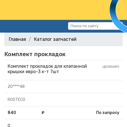
Каталог запчастей
Главная
Каталог запчастей
Автомобили
Комплект прокладок
Подбор запчастей
Статьи
Комплект прокладок для клапанной
ЦБ085680
Контакты
крышки евро-3 к-т 7шт
г.Волгоград, ул.Казахская, 11
20****48
(СХИ)
ROSTECO
+7 (906) 172-16-31
г.Волгоград, ул. Рокоссовского,
840
₽
По запросу
38Г (Центр)
+7 (961) 682-84-90
0