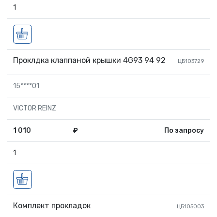
1
Проклдка клаппаной крышки 4G93 94 92
ЦБ103729
15****01
VICTOR REINZ
1 010
₽
По запросу
1
Комплект прокладок
ЦБ105003