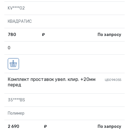
KV****02
КВАДРАТИС
780
₽
По запросу
0
Комплект проставок увел. клир. +20мм
ЦБ094055
перед
35****BS
Полимер
2 690
₽
По запросу