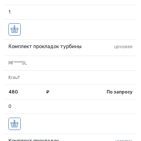
1
Комплект прокладок турбины
ЦБ105888
MF****SL
Krauf
480
₽
По запросу
0
Комплект прокладок