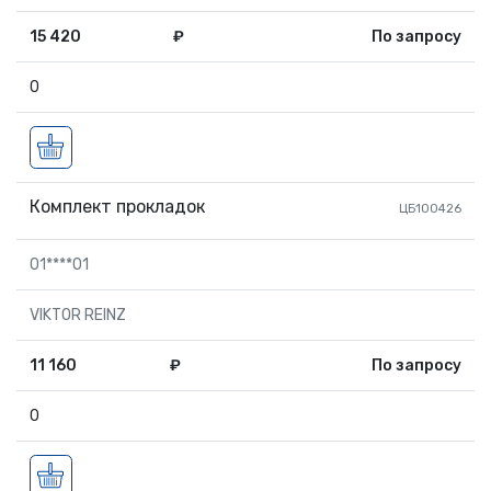
15 420
₽
По запросу
0
Комплект прокладок
ЦБ100426
01****01
VIKTOR REINZ
11 160
₽
По запросу
0