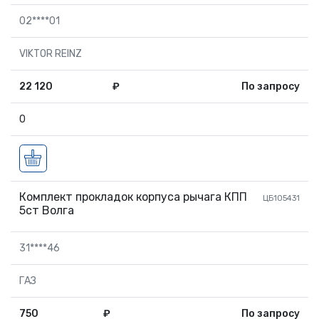
02****01
VIKTOR REINZ
22 120
₽
По запросу
0
Комплект прокладок корпуса рычага КПП
ЦБ105431
5ст Волга
31****46
ГАЗ
750
₽
По запросу