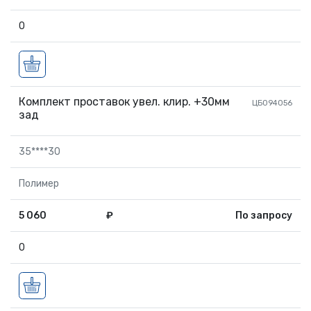
0
Комплект проставок увел. клир. +30мм
ЦБ094056
зад
35****30
Полимер
5 060
₽
По запросу
0