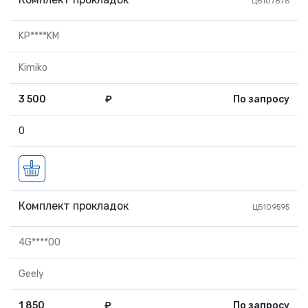
ЦБ107876
KP****KM
Kimiko
3 500
₽
По запросу
0
Комплект прокладок
ЦБ109595
4G****00
Geely
1 850
₽
По запросу