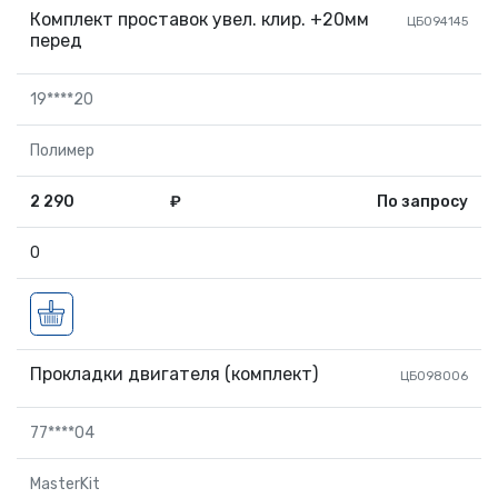
Комплект проставок увел. клир. +20мм
ЦБ094145
перед
19****20
Полимер
2 290
₽
По запросу
0
Прокладки двигателя (комплект)
ЦБ098006
77****04
MasterKit