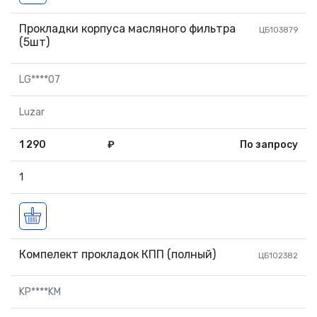
Прокладки корпуса масляного фильтра
ЦБ103879
(5шт)
LG****07
Luzar
1 290
₽
По запросу
1
Компелект прокладок КПП (полный)
ЦБ102382
KP****KM