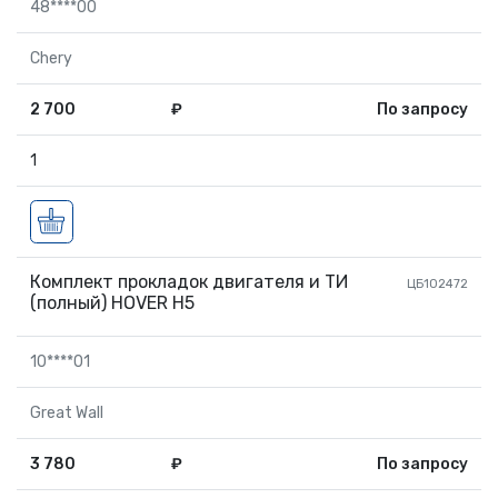
48****00
Chery
2 700
₽
По запросу
1
Комплект прокладок двигателя и ТИ
ЦБ102472
(полный) HOVER H5
10****01
Great Wall
3 780
₽
По запросу