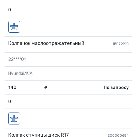
0
Колпачок маслоотражательный
ЦБ079910
22****01
Hyundai/KIA
140
₽
По запросу
0
Колпак ступицы диск R17
EО0000684