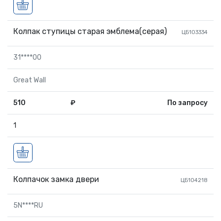
Колпак ступицы старая эмблема(серая)
ЦБ103334
31****00
Great Wall
510
₽
По запросу
1
Колпачок замка двери
ЦБ104218
5N****RU