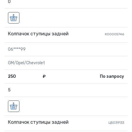
0
Колпачок ступицы задней
К00005746
06****99
GM/Opel/Chevrolet
250
₽
По запросу
5
Колпачок ступицы задней
ЦБ039133