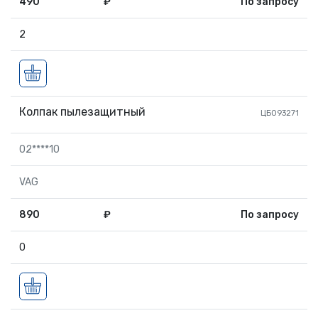
490
₽
По запросу
2
Колпак пылезащитный
ЦБ093271
02****10
VAG
890
₽
По запросу
0