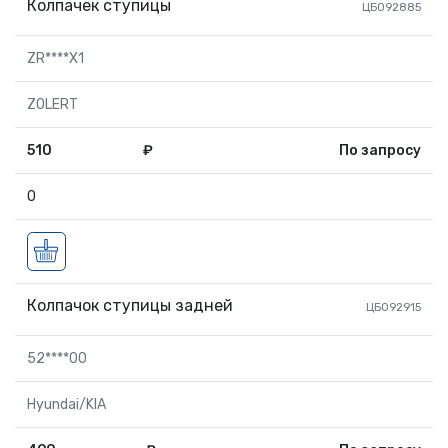
Колпачек ступицы
ЦБ092885
ZR****X1
ZOLERT
510
₽
По запросу
0
Колпачок ступицы задней
ЦБ092915
52****00
Hyundai/KIA