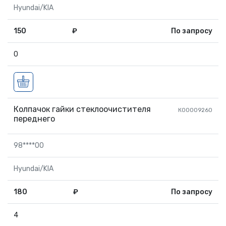
Hyundai/KIA
150
₽
По запросу
0
Колпачок гайки стеклоочистителя
К00009260
переднего
98****00
Hyundai/KIA
180
₽
По запросу
4