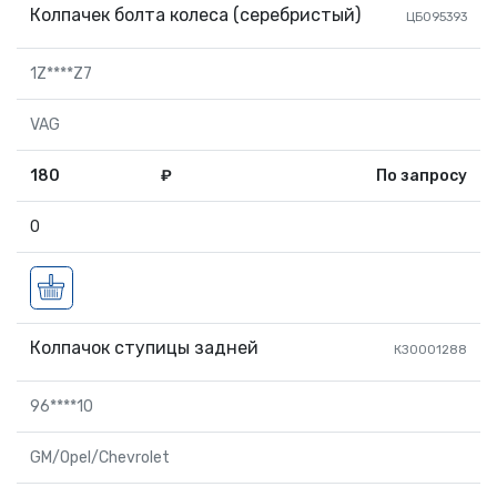
Колпачек болта колеса (серебристый)
ЦБ095393
1Z****Z7
VAG
180
₽
По запросу
0
Колпачок ступицы задней
КЗ0001288
96****10
GM/Opel/Chevrolet