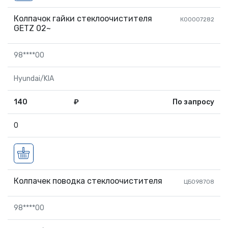
Колпачок гайки стеклоочистителя
К00007282
GETZ 02~
98****00
Hyundai/KIA
140
₽
По запросу
0
Колпачек поводка стеклоочистителя
ЦБ098708
98****00