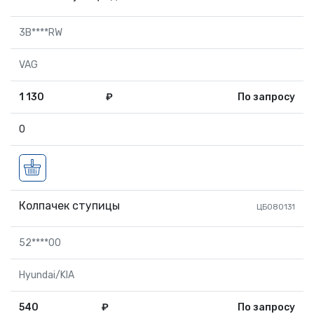
3B****RW
VAG
1 130
₽
По запросу
0
Колпачек ступицы
ЦБ080131
52****00
Hyundai/KIA
540
₽
По запросу