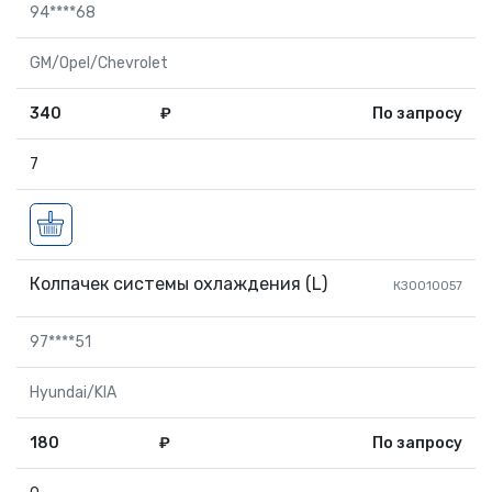
94****68
GM/Opel/Chevrolet
340
₽
По запросу
7
Колпачек системы охлаждения (L)
КЗ0010057
97****51
Hyundai/KIA
180
₽
По запросу