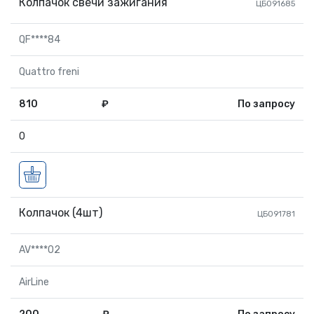
Колпачок свечи зажигания
ЦБ091685
QF****84
Quattro freni
810
₽
По запросу
0
Колпачок (4шт)
ЦБ091781
AV****02
AirLine