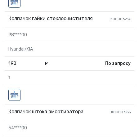
Колпачок гайки стеклоочистителя
К00006214
98****00
Hyundai/KIA
190
₽
По запросу
1
Колпачок штока амортизатора
К00007335
54****00