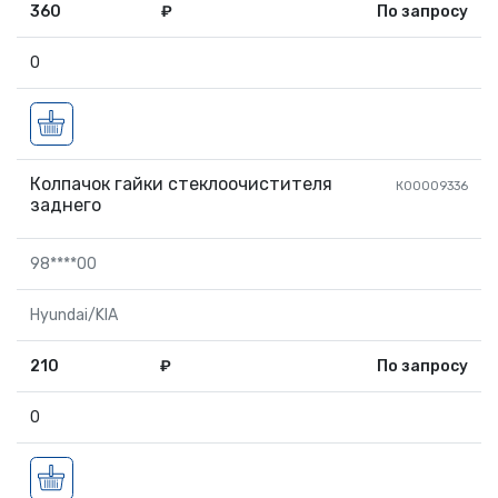
360
₽
По запросу
0
Колпачок гайки стеклоочистителя
К00009336
заднего
98****00
Hyundai/KIA
210
₽
По запросу
0