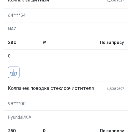
ЦБ089527
64****54
MAZ
280
₽
По запросу
0
Колпачек поводка стеклоочистителя
ЦБ089597
98****00
Hyundai/KIA
250
₽
По запросу