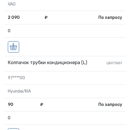
VAG
2 090
₽
По запросу
0
Колпачок трубки кондиционера (L)
ЦБ073657
97****00
Hyundai/KIA
90
₽
По запросу
0