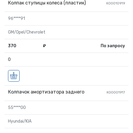
Колпак ступицы колеса (пластик)
К00010919
96****91
GM/Opel/Chevrolet
370
₽
По запросу
0
Колпачок амортизатора заднего
КО0001917
55****00
Hyundai/KIA