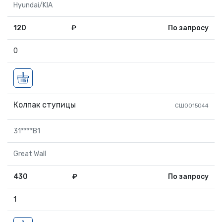
Hyundai/KIA
120
₽
По запросу
0
Колпак ступицы
СШ0015044
31****B1
Great Wall
430
₽
По запросу
1