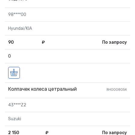
98****00
Hyundai/KIA
90
₽
По запросу
0
Колпачек колеса цетральный
ЯН0008054
43****Z2
Suzuki
2 150
₽
По запросу