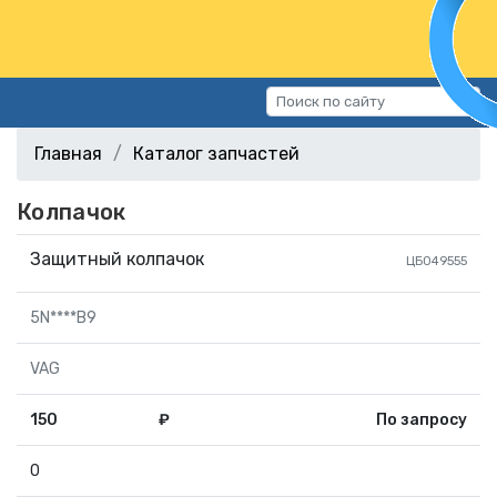
Каталог запчастей
Главная
Каталог запчастей
Автомобили
Колпачок
Подбор запчастей
Статьи
Защитный колпачок
ЦБ049555
Контакты
5N****B9
г.Волгоград, ул.Казахская, 11
(СХИ)
VAG
+7 (906) 172-16-31
150
₽
По запросу
г.Волгоград, ул. Рокоссовского,
38Г (Центр)
0
+7 (961) 682-84-90