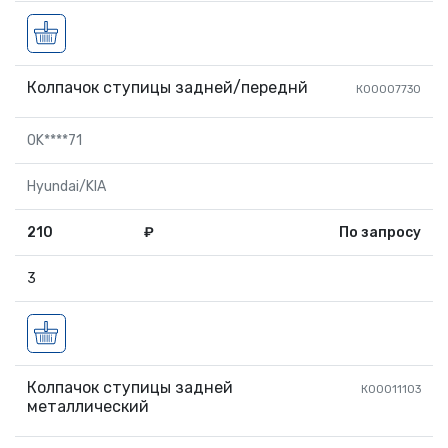
Колпачок ступицы задней/переднй
К00007730
0K****71
Hyundai/KIA
210
₽
По запросу
3
Колпачок ступицы задней
К00011103
металлический