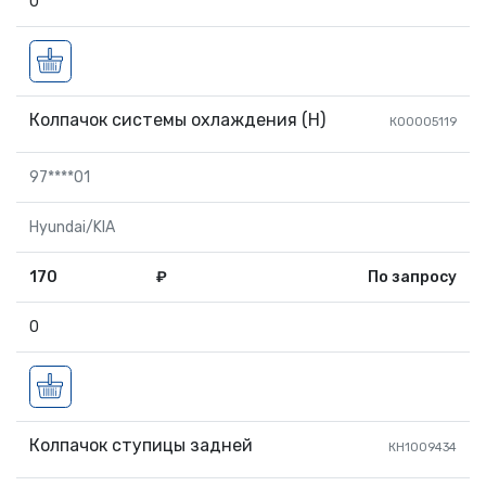
0
Колпачок системы охлаждения (H)
КО0005119
97****01
Hyundai/KIA
170
₽
По запросу
0
Колпачок ступицы задней
КН1009434