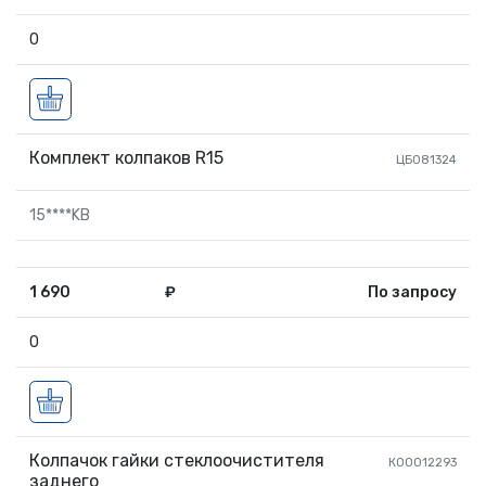
0
Комплект колпаков R15
ЦБ081324
15****KB
1 690
₽
По запросу
0
Колпачок гайки стеклоочистителя
К00012293
заднего