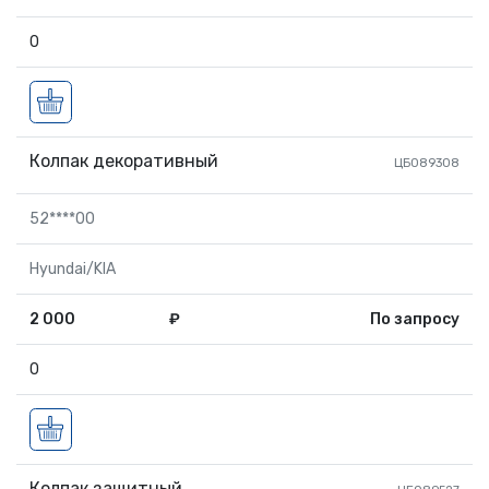
0
Колпак декоративный
ЦБ089308
52****00
Hyundai/KIA
2 000
₽
По запросу
0
Колпак защитный