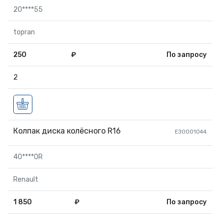
20****55
topran
250
₽
По запросу
2
Колпак диска колёсного R16
ЕЗ0001044
40****0R
Renault
1 850
₽
По запросу