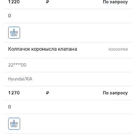
1 220
₽
По запросу
0
Колпачок коромысла клапана
КЗ0009159
22****00
Hyundai/KIA
1 270
₽
По запросу
0