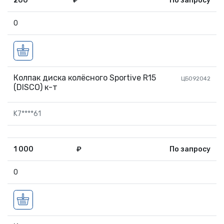
200
₽
По запросу
0
Колпак диска колёсного Sportive R15
ЦБ092042
(DISCO) к-т
K7****61
1 000
₽
По запросу
0