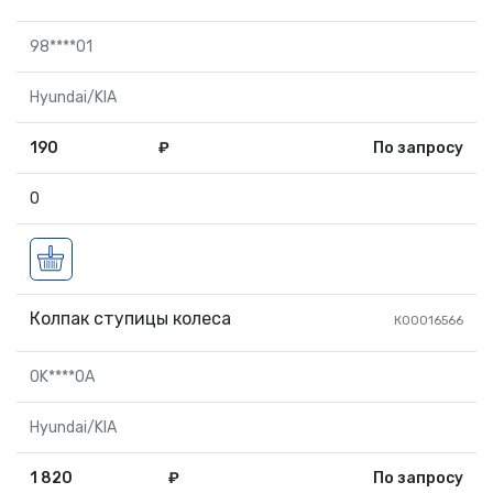
98****01
Hyundai/KIA
190
₽
По запросу
0
Колпак ступицы колеса
К00016566
0K****0A
Hyundai/KIA
1 820
₽
По запросу