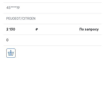
45****19
PEUGEOT/CITROEN
2 130
₽
По запросу
0