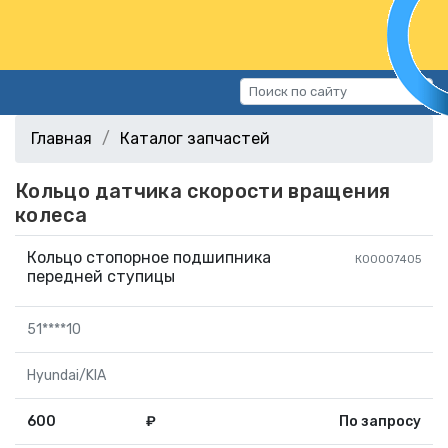
Каталог запчастей
Главная
Каталог запчастей
Автомобили
Кольцо датчика скорости вращения
Подбор запчастей
колеса
Статьи
Контакты
Кольцо стопорное подшипника
К00007405
передней ступицы
г.Волгоград, ул.Казахская, 11
(СХИ)
51****10
+7 (906) 172-16-31
Hyundai/KIA
г.Волгоград, ул. Рокоссовского,
38Г (Центр)
600
₽
По запросу
+7 (961) 682-84-90