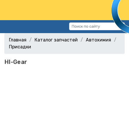
Каталог запчастей
Главная
Каталог запчастей
Автохимия
Автомобили
Присадки
Подбор запчастей
HI-Gear
Статьи
Контакты
г.Волгоград, ул.Казахская, 11
(СХИ)
+7 (906) 172-16-31
г.Волгоград, ул. Рокоссовского,
38Г (Центр)
+7 (961) 682-84-90