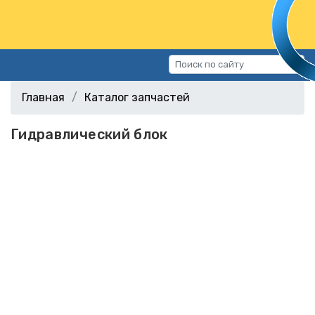
Каталог запчастей
Главная
Каталог запчастей
Автомобили
Гидравлический блок
Подбор запчастей
Статьи
Контакты
г.Волгоград, ул.Казахская, 11
(СХИ)
+7 (906) 172-16-31
г.Волгоград, ул. Рокоссовского,
38Г (Центр)
+7 (961) 682-84-90