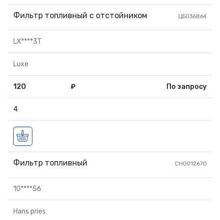
Фильтр топливный с отстойником
ЦБ036864
LX****3T
Luxe
120
₽
По запросу
4
Фильтр топливный
СН0012670
10****56
Hans pries