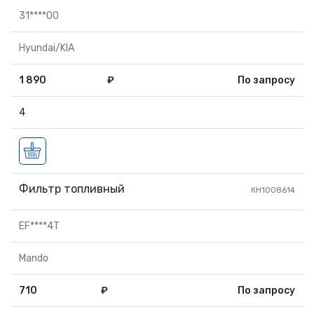
31****00
Hyundai/KIA
1 890
₽
По запросу
4
Фильтр топливный
КН1008614
EF****4T
Mando
710
₽
По запросу