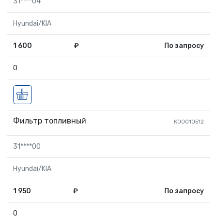
31****04
Hyundai/KIA
1 600
₽
По запросу
0
Фильтр топливный
К00010512
31****00
Hyundai/KIA
1 950
₽
По запросу
0