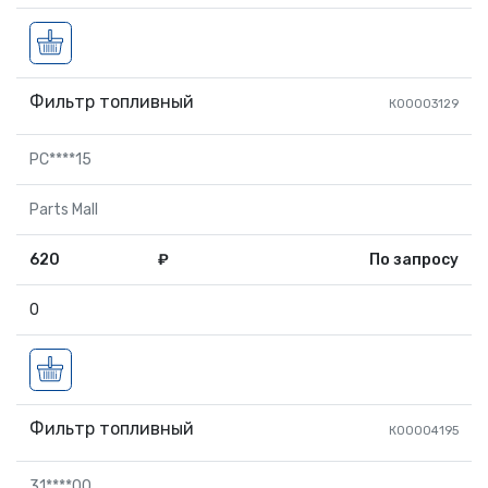
Фильтр топливный
К00003129
PC****15
Parts Mall
620
₽
По запросу
0
Фильтр топливный
К00004195
31****00