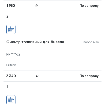
1 950
₽
По запросу
2
Фильтр топливный для Дизеля
EО0002419
PP****62
Filtron
3 340
₽
По запросу
1