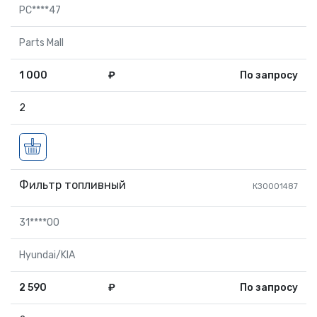
PC****47
Parts Mall
1 000
₽
По запросу
2
Фильтр топливный
КЗ0001487
31****00
Hyundai/KIA
2 590
₽
По запросу