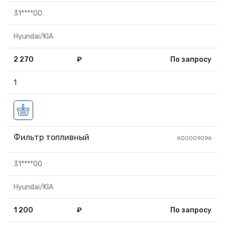
31****00
Hyundai/KIA
2 270
₽
По запросу
1
Фильтр топливный
КО0009096
31****00
Hyundai/KIA
1 200
₽
По запросу