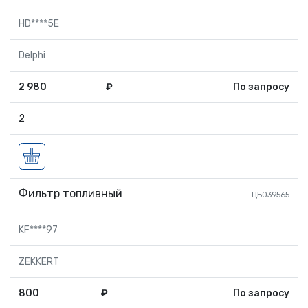
HD****5E
Delphi
2 980
₽
По запросу
2
Фильтр топливный
ЦБ039565
KF****97
ZEKKERT
800
₽
По запросу