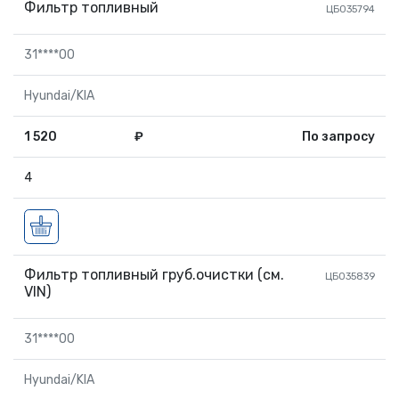
Фильтр топливный
ЦБ035794
31****00
Hyundai/KIA
1 520
₽
По запросу
4
Фильтр топливный груб.очистки (см.
ЦБ035839
VIN)
31****00
Hyundai/KIA