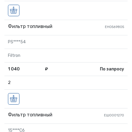
Фильтр топливный
ЕН0569805
PS****54
Filtron
1 040
₽
По запросу
2
Фильтр топливный
ЕШ0001270
15****C6