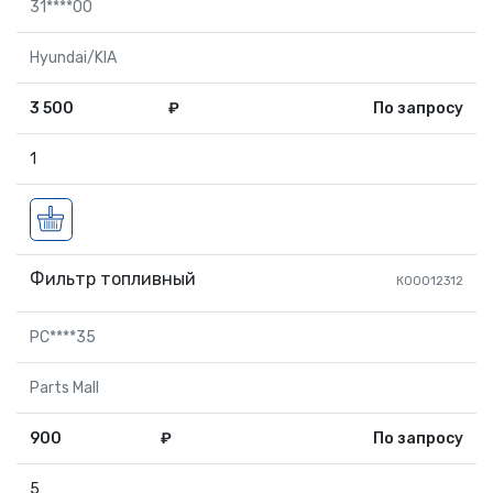
31****00
Hyundai/KIA
3 500
₽
По запросу
1
Фильтр топливный
К00012312
PC****35
Parts Mall
900
₽
По запросу
5