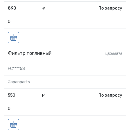
890
₽
По запросу
0
Фильтр топливный
ЦБ066876
FC****5S
Japanparts
550
₽
По запросу
0