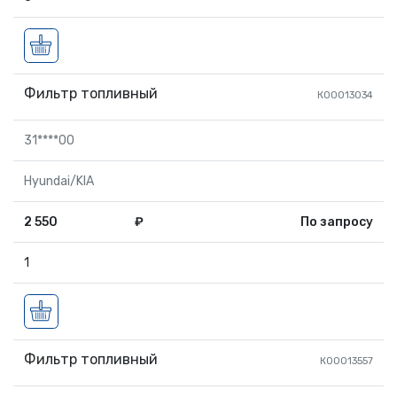
Фильтр топливный
К00013034
31****00
Hyundai/KIA
2 550
₽
По запросу
1
Фильтр топливный
К00013557