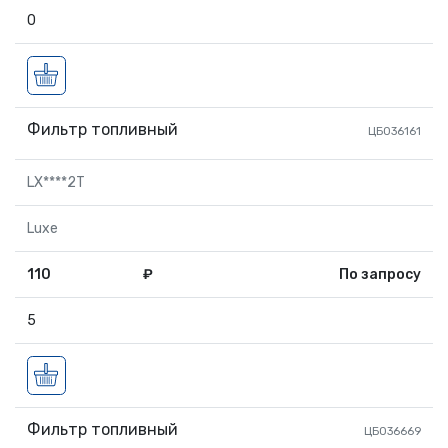
0
Фильтр топливный
ЦБ036161
LX****2T
Luxe
110
₽
По запросу
5
Фильтр топливный
ЦБ036669