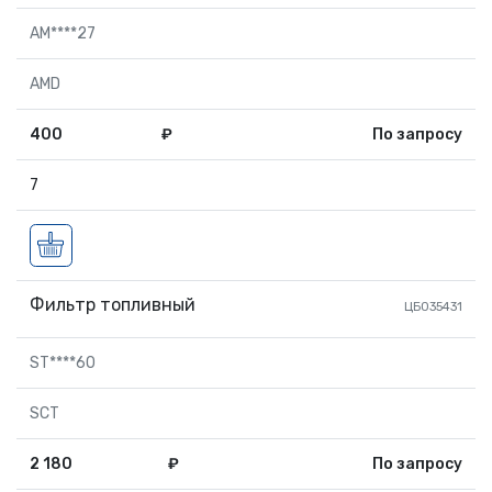
AM****27
AMD
400
₽
По запросу
7
Фильтр топливный
ЦБ035431
ST****60
SCT
2 180
₽
По запросу