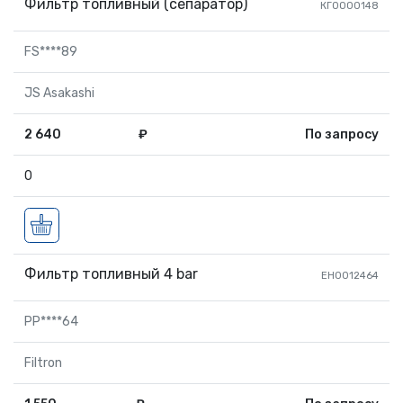
Фильтр топливный (сепаратор)
КГ0000148
FS****89
JS Asakashi
2 640
₽
По запросу
0
Фильтр топливный 4 bar
EН0012464
PP****64
Filtron