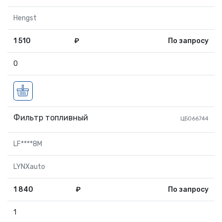
Hengst
1 510
₽
По запросу
0
Фильтр топливный
ЦБ066744
LF****8M
LYNXauto
1 840
₽
По запросу
1