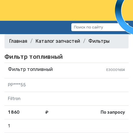
Каталог запчастей
Главная
Каталог запчастей
Фильтры
Автомобили
Фильтр топливный
Подбор запчастей
Статьи
Фильтр топливный
EЗ0001654
Контакты
PP****55
г.Волгоград, ул.Казахская, 11
(СХИ)
Filtron
+7 (906) 172-16-31
1 860
₽
По запросу
г.Волгоград, ул. Рокоссовского,
38Г (Центр)
1
+7 (961) 682-84-90