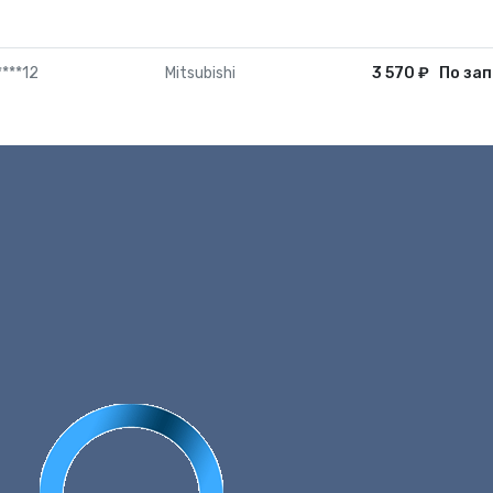
***12
Mitsubishi
3 570
₽
По зап