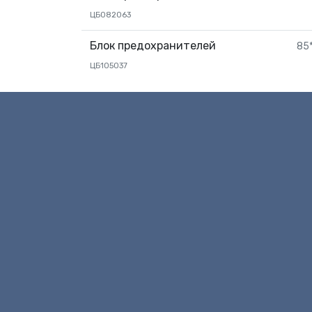
ЦБ082063
Блок предохранителей
85*
ЦБ105037