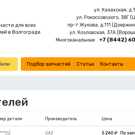
ул. Казахская, д.
ул. Рокоссовского, 38Г (
части для всех
пр-т Жукова, д.111 (Дзержи
ей в Волгограде
ул. Козловская, 37А (Воро
+7 (8442) 6
Многоканальные
били
Подбор запчастей
Статьи
Контакты
телей
мер детали
Производитель
Цена
***02
UAZ
5 260
₽
По зап