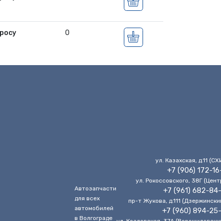
росу
0
ул. Казахская, д.11 (CХ
+7 (906) 172-16
ул. Рокоссовского, 38Г (Цент
Автозапчасти
+7 (961) 682-84
для всех
пр-т Жукова, д.111 (Дзержински
автомобилей
+7 (960) 894-25
в Волгограде
ул. Козловская, 37А (Ворошиловски