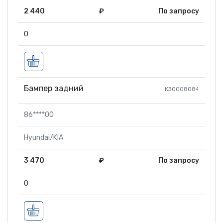
2 440
₽
По запросу
0
Бампер задний
КЗ0008084
86****00
Hyundai/KIA
3 470
₽
По запросу
0