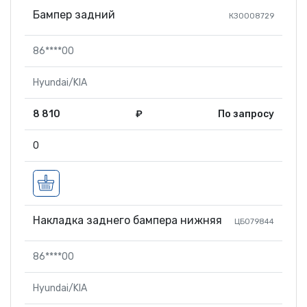
Бампер задний
КЗ0008729
86****00
Hyundai/KIA
8 810
₽
По запросу
0
Накладка заднего бампера нижняя
ЦБ079844
86****00
Hyundai/KIA