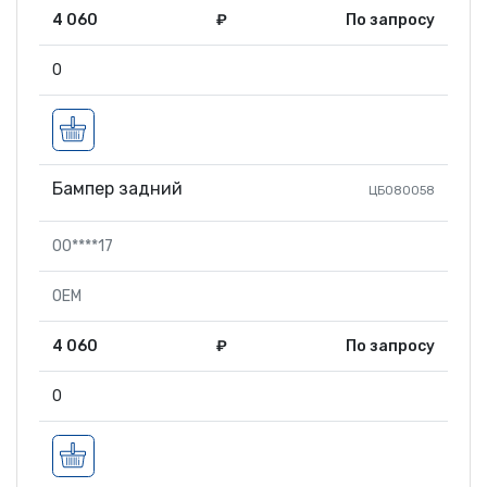
4 060
₽
По запросу
0
Бампер задний
ЦБ080058
00****17
OEM
4 060
₽
По запросу
0