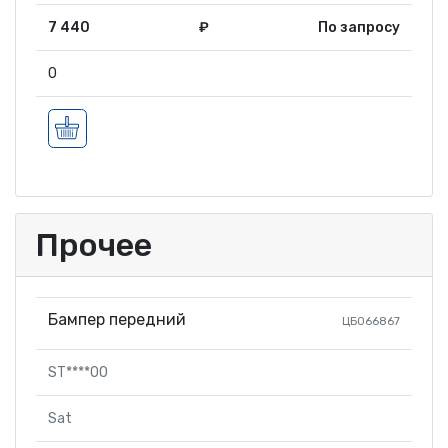
7 440
₽
По запросу
0
Прочее
Бампер передний
ЦБ066867
ST****00
Sat