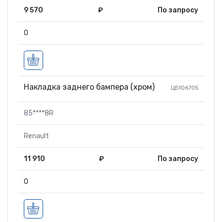
9 570
₽
По запросу
0
Накладка заднего бампера (хром)
ЦБ106705
85****8R
Renault
11 910
₽
По запросу
0