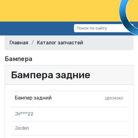
Каталог запчастей
Главная
Каталог запчастей
Автомобили
Бампера
Подбор запчастей
Статьи
Бампера задние
Контакты
г.Волгоград, ул.Казахская, 11
Бампер задний
ЦБ074040
(СХИ)
+7 (906) 172-16-31
JH****22
г.Волгоград, ул. Рокоссовского,
38Г (Центр)
Jorden
+7 (961) 682-84-90