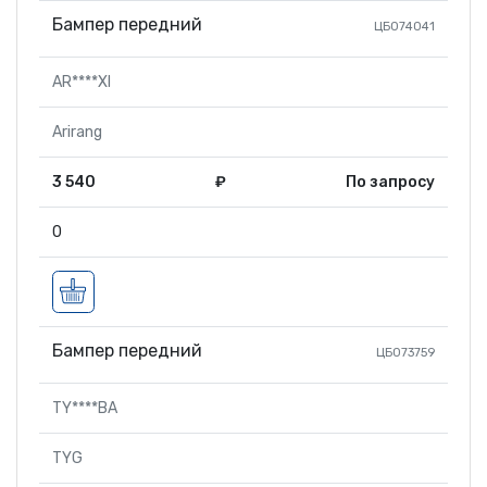
Бампер передний
ЦБ074041
AR****XI
Arirang
3 540
₽
По запросу
0
Бампер передний
ЦБ073759
TY****BA
TYG