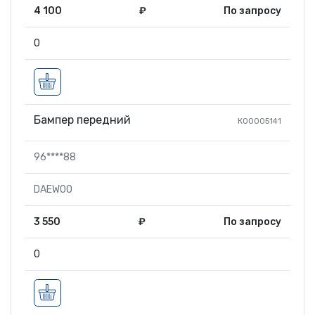
4 100
₽
По запросу
0
Бампер передний
КО0005141
96****88
DAEWOO
3 550
₽
По запросу
0