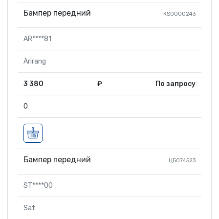
Бампер передний
КS0000243
AR****81
Arirang
3 380
₽
По запросу
0
Бампер передний
ЦБ074523
ST****00
Sat