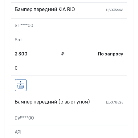
Бампер передний KIA RIO
ЦБ035646
ST****00
Sat
2 300
₽
По запросу
0
Бампер передний (с выступом)
ЦБ078525
DW****00
API