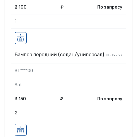
2 100
₽
По запросу
1
Бампер передний (седан/универсал)
ЦБ035527
ST****00
Sat
3 150
₽
По запросу
2