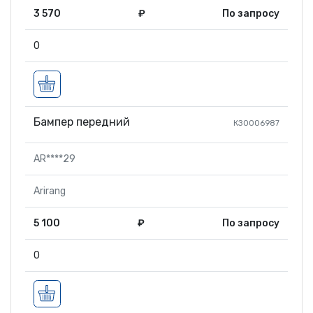
3 570
₽
По запросу
0
Бампер передний
КЗ0006987
AR****29
Arirang
5 100
₽
По запросу
0