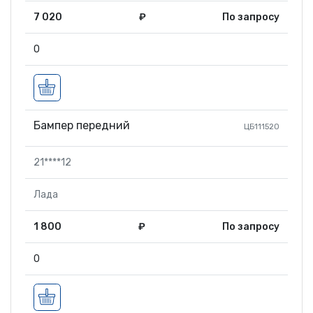
7 020
₽
По запросу
0
Бампер передний
ЦБ111520
21****12
Лада
1 800
₽
По запросу
0