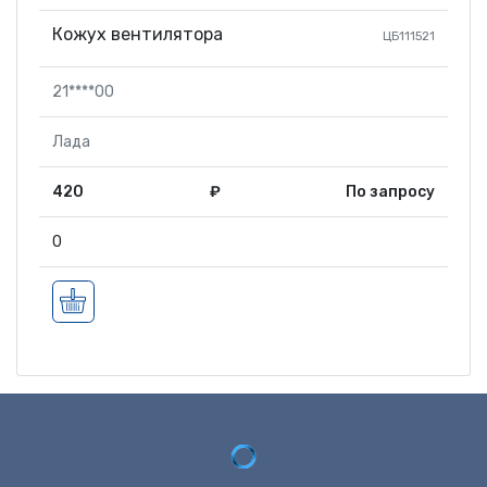
Кожух вентилятора
ЦБ111521
21****00
Лада
420
₽
По запросу
0