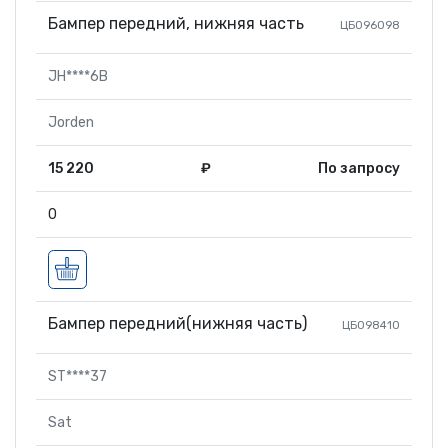
Бампер передний, нижняя часть
ЦБ096098
JH****6B
Jorden
15 220
₽
По запросу
0
Бампер передний(нижняя часть)
ЦБ098410
ST****37
Sat