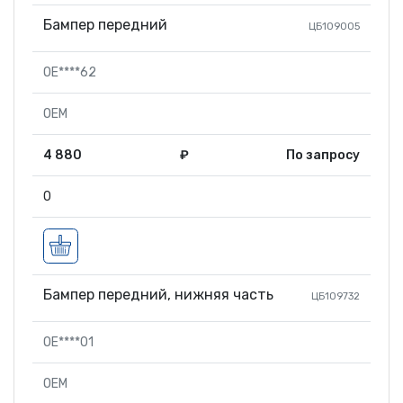
Бампер передний
ЦБ109005
OE****62
OEM
4 880
₽
По запросу
0
Бампер передний, нижняя часть
ЦБ109732
OE****01
OEM