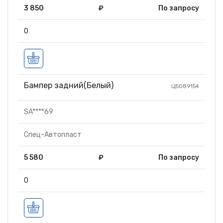
3 850
₽
По запросу
0
Бампер задний(Белый)
ЦБ089154
SA****69
Спец-Автопласт
5 580
₽
По запросу
0