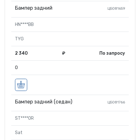
Бампер задний
ЦБ081659
HN****BB
TYG
2 340
₽
По запросу
0
Бампер задний (седан)
ЦБ081766
ST****0R
Sat