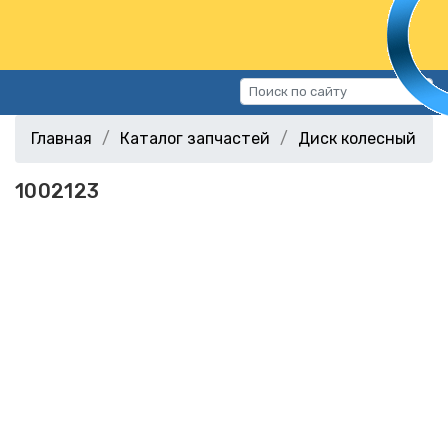
Каталог запчастей
Главная
Каталог запчастей
Диск колесный
Автомобили
1002123
Подбор запчастей
Статьи
Контакты
г.Волгоград, ул.Казахская, 11
(СХИ)
+7 (906) 172-16-31
г.Волгоград, ул. Рокоссовского,
38Г (Центр)
+7 (961) 682-84-90