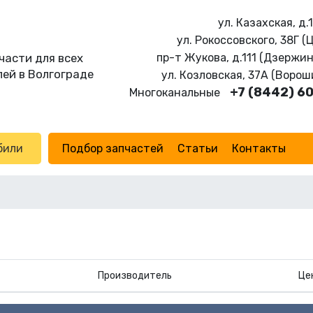
ул. Казахская, д.
ул. Рокоссовского, 38Г (
части для всех
пр-т Жукова, д.111 (Дзержи
ей в Волгограде
ул. Козловская, 37А (Воро
+7 (8442) 6
Многоканальные
били
Подбор запчастей
Статьи
Контакты
Производитель
Це