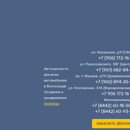
ул. Казахская, д.11 (CХ
+7 (906) 172-16
ул. Рокоссовского, 38Г (Цент
Автозапчасти
+7 (961) 682-84
для всех
пр-т Жукова, д.111 (Дзержински
автомобилей
+7 (960) 894-25
в Волгограде
ул. Козловская, 37А (Ворошиловски
Cоздание и
+7 906 172 16
продвижение
Многоканальн
SeoVolga
+7 (8442) 60-18-5
+7 (8442) 60-93
ЗАКАЗАТЬ ЗВОНО